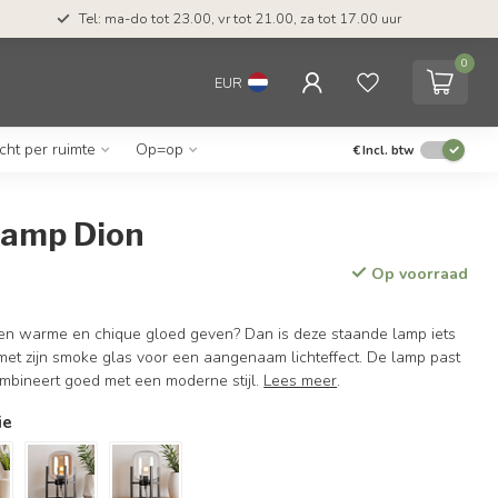
Tel: ma-do tot 23.00, vr tot 21.00, za tot 17.00 uur
0
EUR
icht per ruimte
Op=op
€
Incl. btw
lamp Dion
Op voorraad
een warme en chique gloed geven? Dan is deze staande lamp iets
 met zijn smoke glas voor een aangenaam lichteffect. De lamp past
combineert goed met een moderne stijl.
Lees meer
.
ie