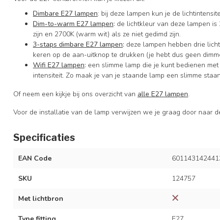
Dimbare E27 lampen
: bij deze lampen kun je de lichtintens
Dim-to-warm E27 lampen
:
de lichtkleur van deze lampen is 
zijn en 2700K (warm wit) als ze niet gedimd zijn.
3-staps dimbare E27 lampen
:
deze lampen hebben drie licht
keren op de aan-uitknop te drukken (je hebt dus geen dimme
Wifi E27 lampen
:
een slimme lamp die je kunt bedienen met
intensiteit. Zo maak je van je staande lamp een slimme staa
Of neem een kijkje bij ons overzicht van
alle E27 lampen
.
Voor de installatie van de lamp verwijzen we je graag door naar 
Specificaties
EAN Code
601143142441
SKU
124757
Met lichtbron
Type fitting
E27