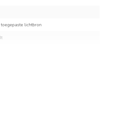
 toegepaste lichtbron
lt
 cm