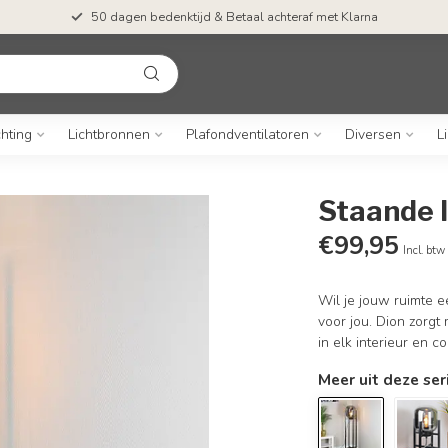
50 dagen bedenktijd & Betaal achteraf met Klarna
chting
Lichtbronnen
Plafondventilatoren
Diversen
L
Staande 
€99,95
Incl. btw
Wil je jouw ruimte 
voor jou. Dion zorgt
in elk interieur en 
Meer uit deze ser