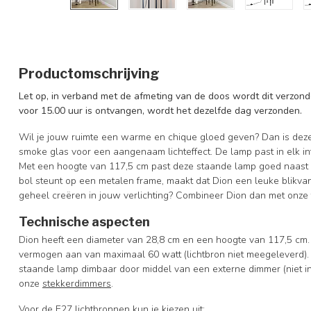
Productomschrijving
Let op, in verband met de afmeting van de doos wordt dit verzonde
voor 15.00 uur is ontvangen, wordt het dezelfde dag verzonden.
Wil je jouw ruimte een warme en chique gloed geven? Dan is deze s
smoke glas voor een aangenaam lichteffect. De lamp past in elk in
Met een hoogte van 117,5 cm past deze staande lamp goed naast e
bol steunt op een metalen frame, maakt dat Dion een leuke blikva
geheel creëren in jouw verlichting? Combineer Dion dan met onze
Technische aspecten
Dion heeft een diameter van 28,8 cm en een hoogte van 117,5 cm. 
vermogen aan van maximaal 60 watt (lichtbron niet meegeleverd). 
staande lamp dimbaar door middel van een externe dimmer (niet i
onze
stekkerdimmers
.
Voor de E27 lichtbronnen kun je kiezen uit: