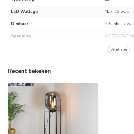
LED Wattage
Max. 12 watt
Dimbaar
Afhankelijk van
Spanning
AC 220-240 Vo
Frequentie
50/60 Hz
Bekijk alles
Kleur armatuur
Zwart
Recent bekeken
Materiaal
IJzer en glas
Afmetingen
Ø 28,8 x 117,5
In hoogte verstelbaar
Beschermingsgraad
IP20
Beschermingsklasse
2