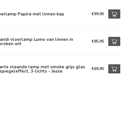
oerlamp Papira met linnen kap
€99,95
andi vloerlamp Lumo van linnen in
€85,95
broken wit
arte staande lamp met smoke grijs glas
€69,95
spiegeleffect, 3-lichts - Jesse