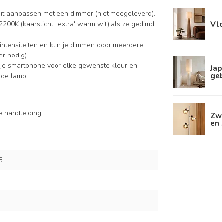
iteit aanpassen met een dimmer (niet meegeleverd).
Vl
2200K (kaarslicht, 'extra' warm wit) als ze gedimd
intensiteiten en kun je dimmen door meerdere
r nodig).
 je smartphone voor elke gewenste kleur en
Jap
ge
nde lamp.
de
handleiding
.
Zw
en 
3