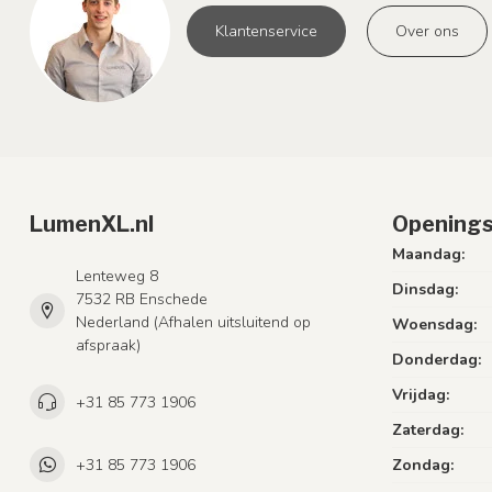
Klantenservice
Over ons
LumenXL.nl
Openings
Maandag:
Lenteweg 8
Dinsdag:
7532 RB Enschede
Nederland (Afhalen uitsluitend op
Woensdag:
afspraak)
Donderdag:
Vrijdag:
+31 85 773 1906
Zaterdag:
+31 85 773 1906
Zondag: