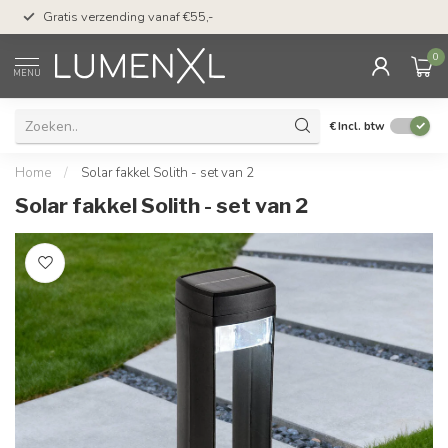
50 dagen bedenktijd &
Gratis verzending vanaf €55,-
met Klarna
0
MENU
€
Incl. btw
Home
/
Solar fakkel Solith - set van 2
Solar fakkel Solith - set van 2