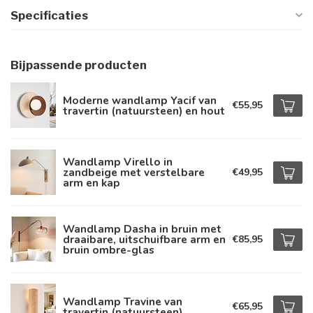
Specificaties
Bijpassende producten
Moderne wandlamp Yacif van
€55,95
travertin (natuursteen) en hout
Wandlamp Virello in
zandbeige met verstelbare
€49,95
arm en kap
Wandlamp Dasha in bruin met
draaibare, uitschuifbare arm en
€85,95
bruin ombre-glas
Wandlamp Travine van
€65,95
travertin (natuursteen)