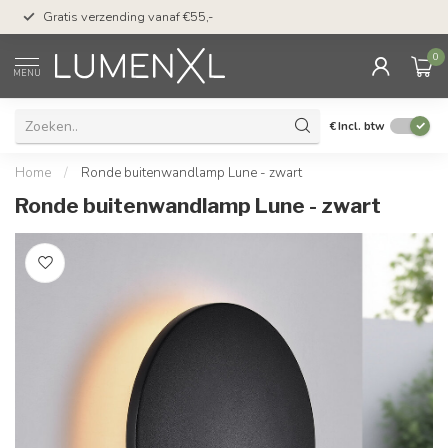
50 dagen bedenktijd &
Gratis verzending vanaf €55,-
met Klarna
0
MENU
€
Incl. btw
Home
/
Ronde buitenwandlamp Lune - zwart
Ronde buitenwandlamp Lune - zwart