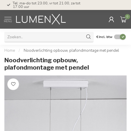
Tel: ma-do tot 23.00, vr tot 21.00, za tot
17.00 uur
0
MENU
€
Incl. btw
Home
/
Noodverlichting opbouw, plafondmontage met pendel
Noodverlichting opbouw,
plafondmontage met pendel