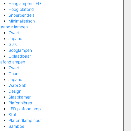
Hanglampen LED
Hoog plafond
Snoerpendels
Minimalistisch
taande lampen
Zwart
Japandi
Glas
Booglampen
Oplaadbaar
lafondlampen
Zwart
Goud
Japandi
Wabi Sabi
Design
Slaapkamer
Plafonnières
LED plafondlamp
Stof
Plafondlamp hout
Bamboe