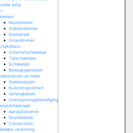
onder lamp
n
immers
Muurdimmer
Stekkerdimmer
Dimmerset
Snoerdimmer
chakelaars
Schemerschakelaar
Tijdschakelaar
Schakelset
Bewegingsmelder
tekkerdozen en meer
Stekkerdozen
Buitenstopcontact
Verlengkabels
Overspanningsbeveiliging
ansluitmateriaal
Aansluitsnoeren
Grondkabels
Connectoren
akelijke verlichting