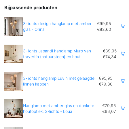
Bijpassende producten
3-lichts design hanglamp met amber
€99,95
glas - Orina
€82,60
3-lichts Japandi hanglamp Muro van
€89,95
travertin (natuursteen) en hout
€74,34
3-lichts hanglamp Luvin met gelaagde
€95,95
linnen kappen
€79,30
Hanglamp met amber glas en donkere
€79,95
houtoptiek, 3-lichts - Loua
€66,07