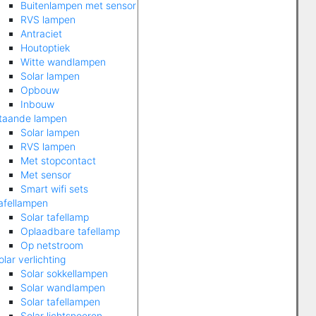
Buitenlampen met sensor
RVS lampen
Antraciet
Houtoptiek
Witte wandlampen
Solar lampen
Opbouw
Inbouw
taande lampen
Solar lampen
RVS lampen
Met stopcontact
Met sensor
Smart wifi sets
afellampen
Solar tafellamp
Oplaadbare tafellamp
Op netstroom
olar verlichting
Solar sokkellampen
Solar wandlampen
Solar tafellampen
Solar lichtsnoeren