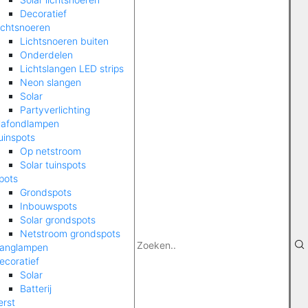
Decoratief
ichtsnoeren
Lichtsnoeren buiten
Onderdelen
Lichtslangen LED strips
Neon slangen
Solar
Partyverlichting
lafondlampen
uinspots
Op netstroom
Solar tuinspots
pots
Grondspots
Inbouwspots
Solar grondspots
Netstroom grondspots
anglampen
ecoratief
Solar
Batterij
erst