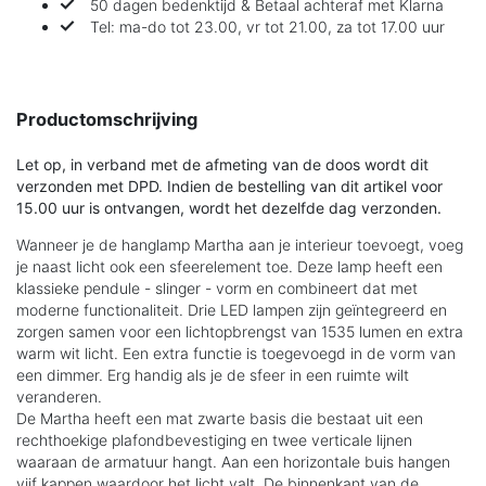
50 dagen bedenktijd & Betaal achteraf met Klarna
Tel: ma-do tot 23.00, vr tot 21.00, za tot 17.00 uur
Productomschrijving
Let op, in verband met de afmeting van de doos wordt dit
verzonden met DPD. Indien de bestelling van dit artikel voor
15.00 uur is ontvangen, wordt het dezelfde dag verzonden.
Wanneer je de hanglamp Martha aan je interieur toevoegt, voeg
je naast licht ook een sfeerelement toe. Deze lamp heeft een
klassieke pendule - slinger - vorm en combineert dat met
moderne functionaliteit. Drie LED lampen zijn geïntegreerd en
zorgen samen voor een lichtopbrengst van 1535 lumen en extra
warm wit licht. Een extra functie is toegevoegd in de vorm van
een dimmer. Erg handig als je de sfeer in een ruimte wilt
veranderen.
De Martha heeft een mat zwarte basis die bestaat uit een
rechthoekige plafondbevestiging en twee verticale lijnen
waaraan de armatuur hangt. Aan een horizontale buis hangen
vijf kappen waardoor het licht valt. De binnenkant van de