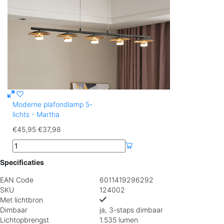
Moderne plafondlamp 5-
lichts - Martha
€45,95
€37,98
Specificaties
EAN Code
6011419296292
SKU
124002
Met lichtbron
Dimbaar
ja, 3-staps dimbaar
Lichtopbrengst
1.535 lumen