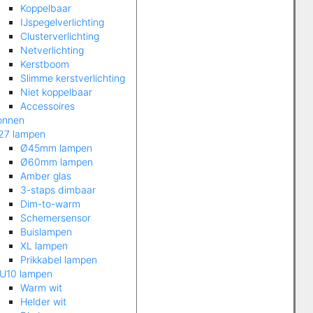
Koppelbaar
IJspegelverlichting
Clusterverlichting
Netverlichting
Kerstboom
Slimme kerstverlichting
Niet koppelbaar
Accessoires
onnen
27 lampen
Ø45mm lampen
Ø60mm lampen
Amber glas
3-staps dimbaar
Dim-to-warm
Schemersensor
Buislampen
XL lampen
Prikkabel lampen
U10 lampen
Warm wit
Helder wit