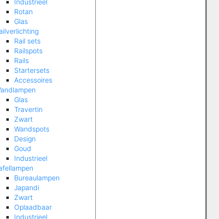
Industrieel
Rotan
Glas
ailverlichting
Rail sets
Railspots
Rails
Startersets
Accessoires
andlampen
Glas
Travertin
Zwart
Wandspots
Design
Goud
Industrieel
afellampen
Bureaulampen
Japandi
Zwart
Oplaadbaar
Industrieel