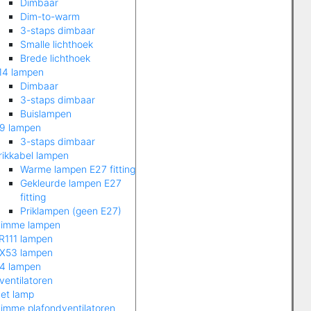
Dimbaar
Dim-to-warm
3-staps dimbaar
Smalle lichthoek
Brede lichthoek
14 lampen
Dimbaar
3-staps dimbaar
Buislampen
9 lampen
3-staps dimbaar
rikkabel lampen
Warme lampen E27 fitting
Gekleurde lampen E27
fitting
Priklampen (geen E27)
limme lampen
R111 lampen
X53 lampen
4 lampen
ventilatoren
et lamp
limme plafondventilatoren