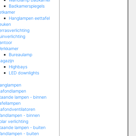
Badkamerspiegels
etkamer
Hanglampen eettafel
euken
errasverlichting
uinverlichting
antoor
erkkamer
Bureaulamp
agazijn
Highbays
LED downlights
anglampen
lafondlampen
taande lampen - binnen
afellampen
lafondventilatoren
andlampen - binnen
olar verlichting
taande lampen - buiten
andlampen - buiten