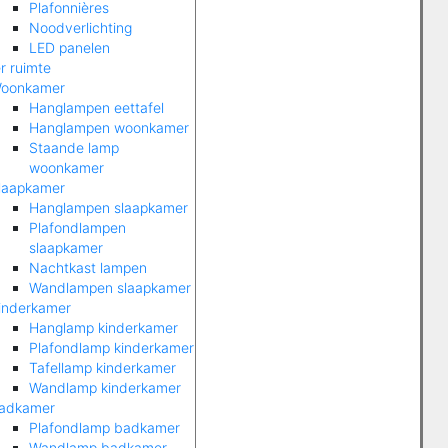
Plafonnières
Noodverlichting
LED panelen
r ruimte
oonkamer
Hanglampen eettafel
Hanglampen woonkamer
Staande lamp
woonkamer
laapkamer
Hanglampen slaapkamer
Plafondlampen
slaapkamer
Nachtkast lampen
Wandlampen slaapkamer
inderkamer
Hanglamp kinderkamer
Plafondlamp kinderkamer
Tafellamp kinderkamer
Wandlamp kinderkamer
adkamer
Plafondlamp badkamer
Wandlamp badkamer