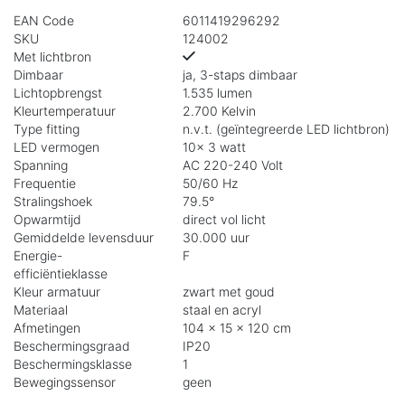
EAN Code
6011419296292
SKU
124002
Met lichtbron
Dimbaar
ja, 3-staps dimbaar
Lichtopbrengst
1.535 lumen
Kleurtemperatuur
2.700 Kelvin
Type fitting
n.v.t. (geïntegreerde LED lichtbron)
LED vermogen
10x 3 watt
Spanning
AC 220-240 Volt
Frequentie
50/60 Hz
Stralingshoek
79.5°
Opwarmtijd
direct vol licht
Gemiddelde levensduur
30.000 uur
Energie-
F
efficiëntieklasse
Kleur armatuur
zwart met goud
Materiaal
staal en acryl
Afmetingen
104 x 15 x 120 cm
Beschermingsgraad
IP20
Beschermingsklasse
1
Bewegingssensor
geen