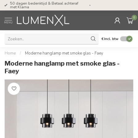
Tel: ma-do tot 23.00, vr tot 21.00, za tot
17.00 uur
0
MENU
€
Incl. btw
Home
/
Moderne hanglamp met smoke glas - Faey
Moderne hanglamp met smoke glas -
Faey