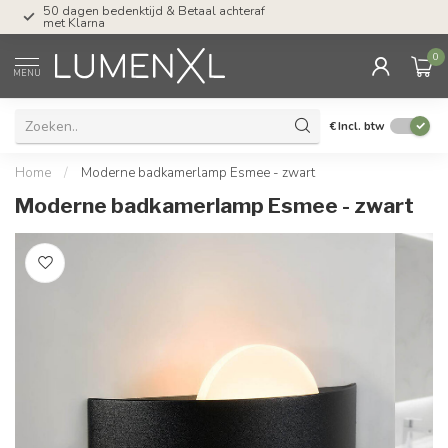
Tel: ma-do tot 23.00, vr tot 21.00, za tot
17.00 uur
0
MENU
€
Incl. btw
Home
/
Moderne badkamerlamp Esmee - zwart
Moderne badkamerlamp Esmee - zwart