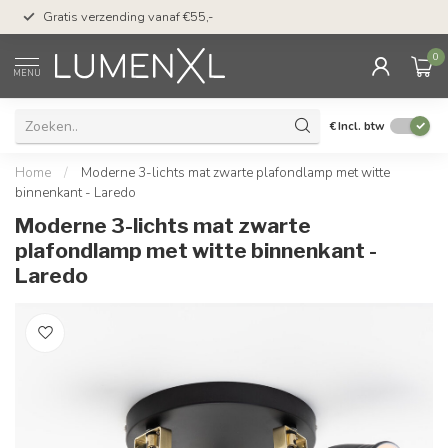
50 dagen bedenktijd &
Gratis verzending vanaf €55,-
met Klarna
0
MENU
€
Incl. btw
Home
/
Moderne 3-lichts mat zwarte plafondlamp met witte
binnenkant - Laredo
Moderne 3-lichts mat zwarte
plafondlamp met witte binnenkant -
Laredo