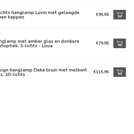
lichts hanglamp Luvin met gelaagde
€95,95
nnen kappen
nglamp met amber glas en donkere
€79,95
toptiek, 3-lichts - Loua
sign hanglamp Deka bruin met melkwit
€115,95
s, 10-lichts