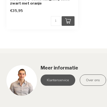
Bewegingssensor
Geen
zwart met oranje
€35,95
Meer informatie
Klantenservice
Over ons