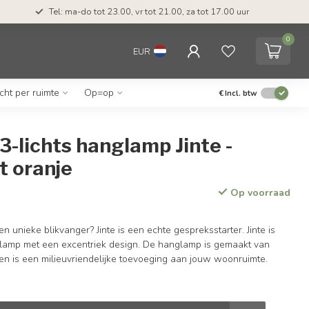
Tel: ma-do tot 23.00, vr tot 21.00, za tot 17.00 uur
0
EUR
icht per ruimte
Op=op
€
Incl. btw
-lichts hanglamp Jinte -
t oranje
Op voorraad
en unieke blikvanger? Jinte is een echte gespreksstarter. Jinte is
lamp met een excentriek design. De hanglamp is gemaakt van
en is een milieuvriendelijke toevoeging aan jouw woonruimte.