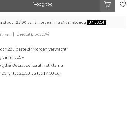
Voeg toe
ld voor 23.00 uur is morgen in huis*. Je hebt nog
07:53:13
lijken
Deel dit product
oor 23u besteld? Morgen verwacht*
g vanaf €55,-
ijd & Betaal achteraf met Klarna
.00, vr tot 21.00, za tot 17.00 uur