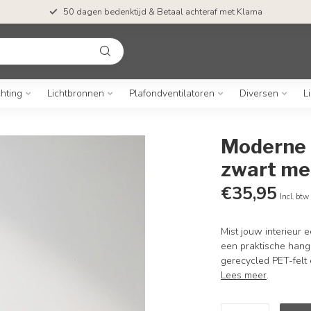
50 dagen bedenktijd & Betaal achteraf met Klarna
chting
Lichtbronnen
Plafondventilatoren
Diversen
L
Moderne 3
zwart me
€35,95
Incl. btw
Mist jouw interieur e
een praktische hang
gerecycled PET-felt 
Lees meer
.