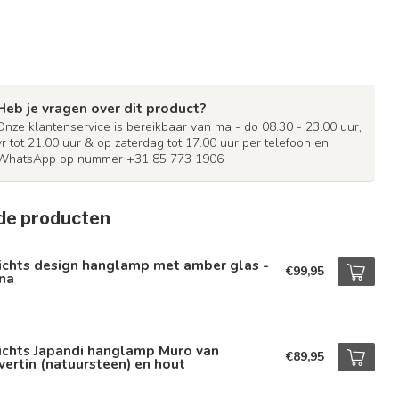
Heb je vragen over dit product?
Onze klantenservice is bereikbaar van ma - do 08.30 - 23.00 uur,
vr tot 21.00 uur & op zaterdag tot 17.00 uur per telefoon en
WhatsApp op nummer +31 85 773 1906
de producten
ichts design hanglamp met amber glas -
€99,95
na
ichts Japandi hanglamp Muro van
€89,95
vertin (natuursteen) en hout