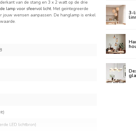
erkant van de stang en 3 x 2 watt op de drie
 de lamp voor sfeervol licht.
Met geïntegreerde
3-
naar jouw wensen aanpassen. De hanglamp is enkel
li
swaarde.
Ha
hou
8
De
gla
t)
eerde LED lichtbron)