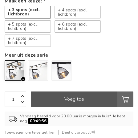
Maak een keuze:
*
+ 3 spots (excl.
+ 4 spots (excl.
lichtbron)
lichtbron)
+ 5 spots (excl.
+ 6 spots (excl.
lichtbron)
lichtbron)
+ 7 spots (excl.
lichtbron)
Meer uit deze serie
Voeg toe
Vandaag besteld voor 23.00 uur is morgen in huis*. Je hebt
nog
00:49:56
Toevoegen om te vergelijken
Deel dit product