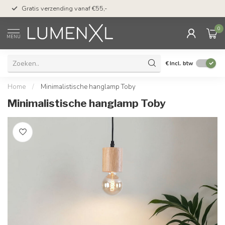
50 dagen bedenktijd &
Gratis verzending vanaf €55,-
met Klarna
0
MENU
€
Incl. btw
Home
/
Minimalistische hanglamp Toby
Minimalistische hanglamp Toby