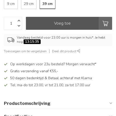
39 cm
9 cm
29 cm
Voeg toe
Vandaag besteld voor 23.00 uur is morgen in huis*. Je hebt
nog
13:15:35
Toevoegen om te vergelijken
Deel dit product
Op werkdagen voor 23u besteld? Morgen verwacht*
Gratis verzending vanaf €55,-
50 dagen bedenktijd & Betaal achteraf met Klarna
Tel: ma-do tot 23.00, vr tot 21.00, za tot 17.00 uur
Productomschrijving