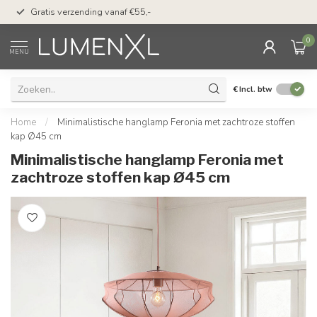
50 dagen bedenktijd &
Gratis verzending vanaf €55,-
met Klarna
0
MENU
€
Incl. btw
Home
/
Minimalistische hanglamp Feronia met zachtroze stoffen
kap Ø45 cm
Minimalistische hanglamp Feronia met
zachtroze stoffen kap Ø45 cm