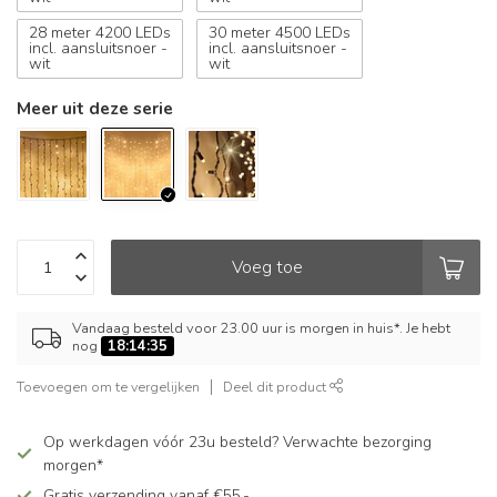
28 meter 4200 LEDs
30 meter 4500 LEDs
incl. aansluitsnoer -
incl. aansluitsnoer -
wit
wit
Meer uit deze serie
Voeg toe
Vandaag besteld voor 23.00 uur is morgen in huis*. Je hebt
nog
18:14:35
Toevoegen om te vergelijken
Deel dit product
Op werkdagen vóór 23u besteld? Verwachte bezorging
morgen*
Gratis verzending vanaf €55,-