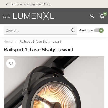
50 dagen bedenktijd &
Gratis verzending vanaf €55,-
met Klarna
0
MENU
€
Incl. btw
Home
/
Railspot 1-fase Skaly - zwart
Railspot 1-fase Skaly - zwart