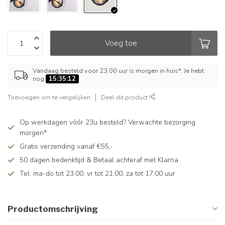
Voeg toe
Vandaag besteld voor 23.00 uur is morgen in huis*. Je hebt
nog
15:35:12
Toevoegen om te vergelijken
Deel dit product
Op werkdagen vóór 23u besteld? Verwachte bezorging
morgen*
Gratis verzending vanaf €55,-
50 dagen bedenktijd & Betaal achteraf met Klarna
Tel: ma-do tot 23.00, vr tot 21.00, za tot 17.00 uur
Productomschrijving