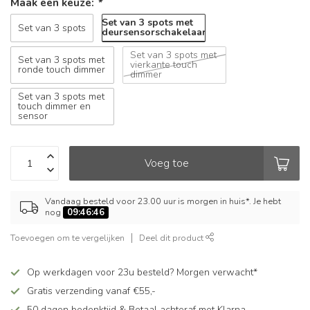
Maak een keuze:
*
Set van 3 spots met
Set van 3 spots
deursensorschakelaar
Set van 3 spots met
Set van 3 spots met
vierkante touch
ronde touch dimmer
dimmer
Set van 3 spots met
touch dimmer en
sensor
Voeg toe
Vandaag besteld voor 23.00 uur is morgen in huis*. Je hebt
nog
09:46:45
Toevoegen om te vergelijken
Deel dit product
Op werkdagen voor 23u besteld? Morgen verwacht*
Gratis verzending vanaf €55,-
50 dagen bedenktijd & Betaal achteraf met Klarna