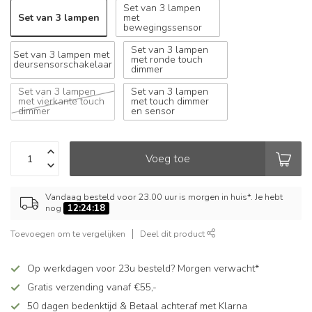
Set van 3 lampen
Set van 3 lampen
met
bewegingssensor
Set van 3 lampen
Set van 3 lampen met
met ronde touch
deursensorschakelaar
dimmer
Set van 3 lampen
Set van 3 lampen
met vierkante touch
met touch dimmer
dimmer
en sensor
Voeg toe
Vandaag besteld voor 23.00 uur is morgen in huis*. Je hebt
nog
12:24:18
Toevoegen om te vergelijken
Deel dit product
Op werkdagen voor 23u besteld? Morgen verwacht*
Gratis verzending vanaf €55,-
50 dagen bedenktijd & Betaal achteraf met Klarna