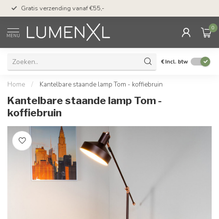
50 dagen bedenktijd &
Gratis verzending vanaf €55,-
met Klarna
0
MENU
€
Incl. btw
Home
/
Kantelbare staande lamp Tom - koffiebruin
Kantelbare staande lamp Tom -
koffiebruin