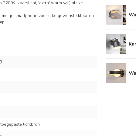
s 2200K (kaarslicht, 'extra' warm wit) als ze
Wa
n met je smartphone voor elke gewenste kleur en
mp.
Kan
8
Wa
 toegepaste lichtbron