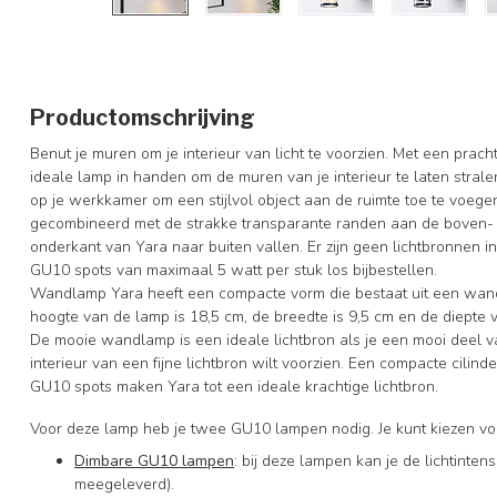
Productomschrijving
Benut je muren om je interieur van licht te voorzien. Met een prac
ideale lamp in handen om de muren van je interieur te laten strale
op je werkkamer om een stijlvol object aan de ruimte toe te voege
gecombineerd met de strakke transparante randen aan de boven- e
onderkant van Yara naar buiten vallen. Er zijn geen lichtbronnen
GU10 spots van maximaal 5 watt per stuk los bijbestellen.
Wandlamp Yara heeft een compacte vorm die bestaat uit een wand
hoogte van de lamp is 18,5 cm, de breedte is 9,5 cm en de diepte
De mooie wandlamp is een ideale lichtbron als je een mooi deel va
interieur van een fijne lichtbron wilt voorzien. Een compacte cilin
GU10 spots maken Yara tot een ideale krachtige lichtbron.
Voor deze lamp heb je twee GU10 lampen nodig. Je kunt kiezen vo
Dimbare GU10 lampen
: bij deze lampen kan je de lichtinte
meegeleverd).