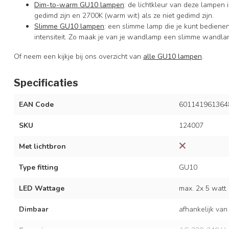
Dim-to-warm GU10 lampen
: de lichtkleur van deze lampen i
gedimd zijn en 2700K (warm wit) als ze niet gedimd zijn.
Slimme GU10 lampen
: een slimme lamp die je kunt bediene
intensiteit. Zo maak je van je wandlamp een slimme wandla
Of neem een kijkje bij ons overzicht van
alle GU10 lampen
.
Specificaties
EAN Code
601141961364
SKU
124007
Met lichtbron
Type fitting
GU10
LED Wattage
max. 2x 5 watt
Dimbaar
afhankelijk van