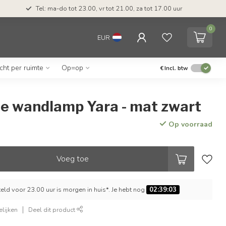
Tel: ma-do tot 23.00, vr tot 21.00, za tot 17.00 uur
0
EUR
icht per ruimte
Op=op
€
Incl. btw
le wandlamp Yara - mat zwart
Op voorraad
Voeg toe
ld voor 23.00 uur is morgen in huis*. Je hebt nog
02:39:02
lijken
Deel dit product