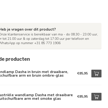
Heb je vragen over dit product?
Onze klantenservice is bereikbaar van ma - do 08.30 - 23.00 uur,
vr tot 21.00 uur & op zaterdag tot 17.00 uur per telefoon en
WhatsApp op nummer +31 85 773 1906
de producten
ndlamp Dasha in bruin met draaibare,
€85,95
schuifbare arm en bruin ombre-glas
dustriële wandlamp Dasha met draaibare
€85,95
uitschuifbare arm met smoke glas