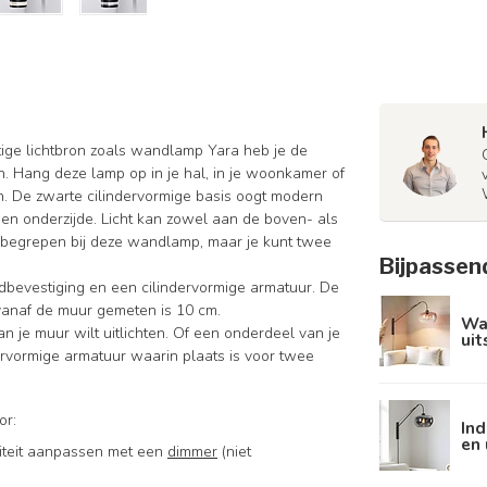
htige lichtbron zoals wandlamp Yara heb je de
n. Hang deze lamp op in je hal, in je woonkamer of
n. De zwarte cilindervormige basis oogt modern
n onderzijde. Licht kan zowel aan de boven- als
 inbegrepen bij deze wandlamp, maar je kunt twee
Bijpassen
bevestiging en een cilindervormige armatuur. De
 vanaf de muur gemeten is 10 cm.
Wa
n je muur wilt uitlichten. Of een onderdeel van je
uit
dervormige armatuur waarin plaats is voor twee
or:
In
en 
nsiteit aanpassen met een
dimmer
(niet