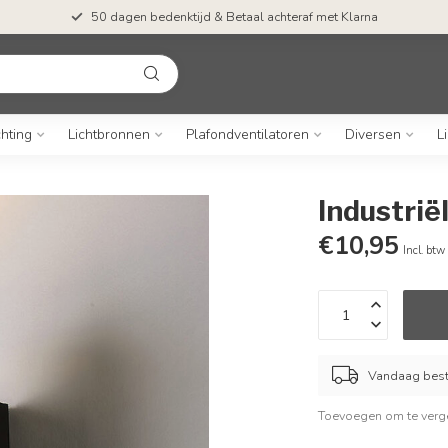
50 dagen bedenktijd & Betaal achteraf met Klarna
chting
Lichtbronnen
Plafondventilatoren
Diversen
L
Industrië
€10,95
Incl. btw
Vandaag beste
Toevoegen om te verge