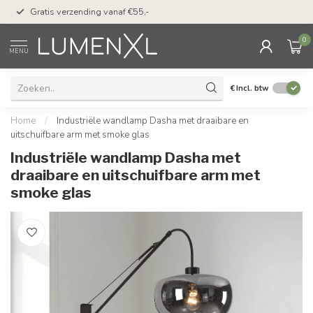
50 dagen bedenktijd &
Gratis verzending vanaf €55,-
met Klarna
0
MENU
€
Incl. btw
Home
/
Industriële wandlamp Dasha met draaibare en
uitschuifbare arm met smoke glas
Industriële wandlamp Dasha met
draaibare en uitschuifbare arm met
smoke glas