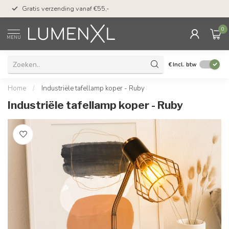
50 dagen bedenktijd &
Gratis verzending vanaf €55,-
met Klarna
0
MENU
€
Incl. btw
Home
/
Industriële tafellamp koper - Ruby
Industriële tafellamp koper - Ruby