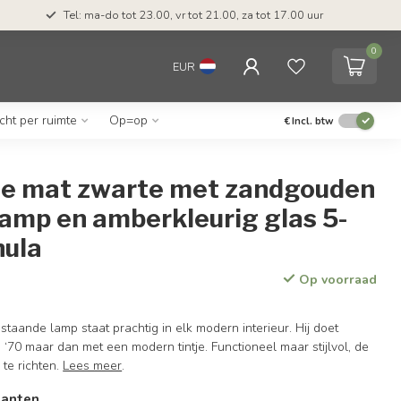
Tel: ma-do tot 23.00, vr tot 21.00, za tot 17.00 uur
0
EUR
icht per ruimte
Op=op
€
Incl. btw
ële mat zwarte met zandgouden
amp en amberkleurig glas 5-
hula
Op voorraad
 staande lamp staat prachtig in elk modern interieur. Hij doet
‘70 maar dan met een modern tintje. Functioneel maar stijlvol, de
 te richten.
Lees meer
.
ianten