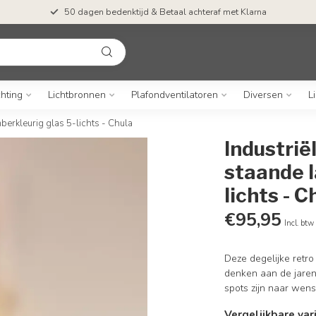
50 dagen bedenktijd & Betaal achteraf met Klarna
chting
Lichtbronnen
Plafondventilatoren
Diversen
L
erkleurig glas 5-lichts - Chula
Industri
staande l
lichts - C
€95,95
Incl. btw
Deze degelijke retro
denken aan de jaren 
spots zijn naar wens
Vergelijkbare var