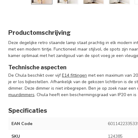
Productomschrijving
Deze degelijke retro staande lamp staat prachtig in elk modern in
met een modern tintje. Functioneel maar stijlvol, de spots zijn naar 
kamer optimaal met het zandgoud van de spot voeg je een vleugje s
Technische aspecten
De
Chula
beschikt over vijf
E14 fittingen
met een maximum van 20 w
je er los bijbestellen.
Afhankelijk van de gekozen lichtbron is de 
dimmer. Deze dimmer is niet inbegrepen. Ben je op zoek naar een 
muurdimmers
. Chula heeft een beschermingsgraad van IP20 en is 
Specificaties
EAN Code
601142233533
SKU
124385