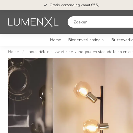
n*
Gratis verzending vanaf €55,-
Home
Binnenverlichting
Buitenverli
Home
/
Industriële mat zwarte met zandgouden staande lamp en amb