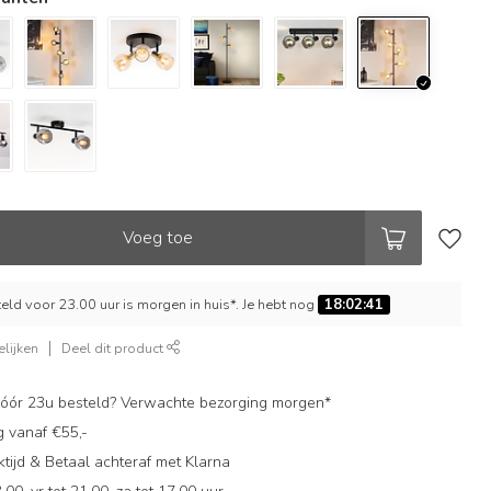
Voeg toe
ld voor 23.00 uur is morgen in huis*. Je hebt nog
18:02:40
lijken
Deel dit product
ór 23u besteld? Verwachte bezorging morgen*
g vanaf €55,-
ijd & Betaal achteraf met Klarna