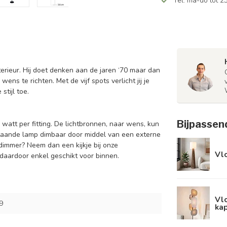
Tel: ma-do tot 23
terieur. Hij doet denken aan de jaren ‘70 maar dan
wens te richten. Met de vijf spots verlicht jij je
tijl toe.
Bijpassen
att per fitting. De lichtbronnen, naar wens, kun
staande lamp dimbaar door middel van een externe
dimmer? Neem dan een kijkje bij onze
Vl
daardoor enkel geschikt voor binnen.
Vlo
9
kap