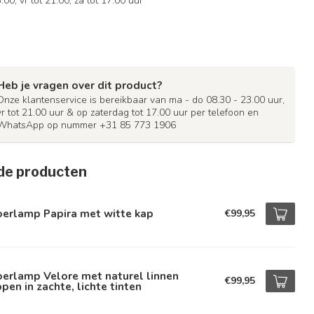
.00, vr tot 21.00, za tot 17.00 uur
Heb je vragen over dit product?
Onze klantenservice is bereikbaar van ma - do 08.30 - 23.00 uur,
vr tot 21.00 uur & op zaterdag tot 17.00 uur per telefoon en
WhatsApp op nummer +31 85 773 1906
de producten
oerlamp Papira met witte kap
€99,95
erlamp Velore met naturel linnen
€99,95
pen in zachte, lichte tinten