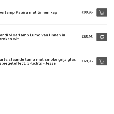
oerlamp Papira met linnen kap
€99,95
andi vloerlamp Lumo van linnen in
€85,95
broken wit
arte staande lamp met smoke grijs glas
€69,95
spiegeleffect, 3-lichts - Jesse