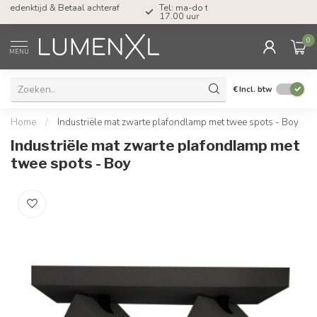
Tel: ma-do tot 23.00, vr tot 21.00, za tot
17.00 uur
0
MENU
€
Incl. btw
Home
/
Industriële mat zwarte plafondlamp met twee spots - Boy
Industriële mat zwarte plafondlamp met
twee spots - Boy