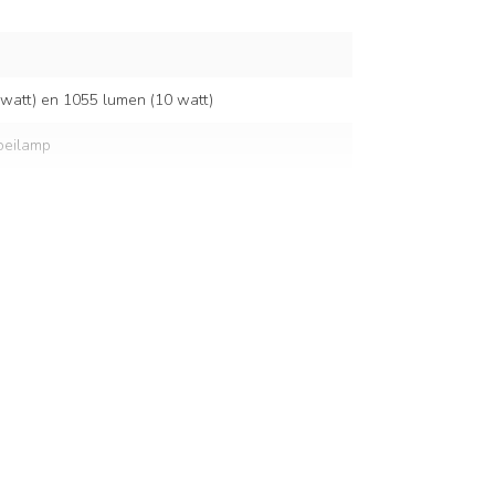
 watt) en 1055 lumen (10 watt)
oeilamp
Ø160 x 290mm - afmeting fitting: 6,5cm x Ø4,7cm
 2 meter
0/60 Hz
g)
glas - materiaal fitting: metaal