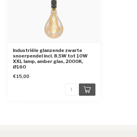
Opwarmtijd
direct vol licht
Industriële glanzende zwarte
snoerpendel incl. 8,5W tot 10W
XXL lamp, amber glas, 2000K,
Ø160
€15,00