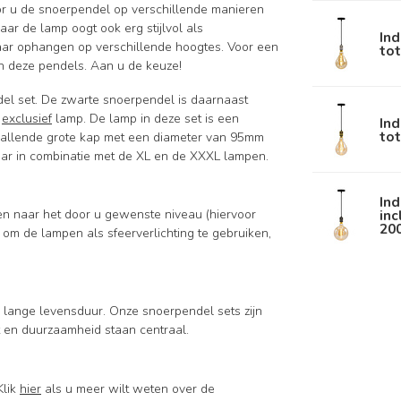
or u de snoerpendel op verschillende manieren
r de lamp oogt ook erg stijlvol als
Ind
ar ophangen op verschillende hoogtes. Voor een
to
n deze pendels. Aan u de keuze!
del set. De zwarte snoerpendel is daarnaast
s
exclusief
lamp. De lamp in deze set is een
Ind
to
allende grote kap met een diameter van 95mm
ar in combinatie met de XL en de XXXL lampen.
Ind
inc
sen naar het door u gewenste niveau (hiervoor
20
it om de lampen als sfeerverlichting te gebruiken,
lange levensduur. Onze snoerpendel sets zijn
t en duurzaamheid staan centraal.
Klik
hier
als u meer wilt weten over de