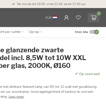
Tel: ma-do tot 23.00, vr tot 21.00, za tot 17.00 uur
0
EUR
icht per ruimte
Op=op
€
Incl. btw
le glanzende zwarte
del incl. 8,5W tot 10W XXL
ber glas, 2000K, Ø160
Op voorraad
t met dimbare filament lamp van 8,5 tot 10 watt met goudkleurig
kt om uw woonkamer, horecagelegenheid of kantoor te voorzien
hting.
Lees meer
.