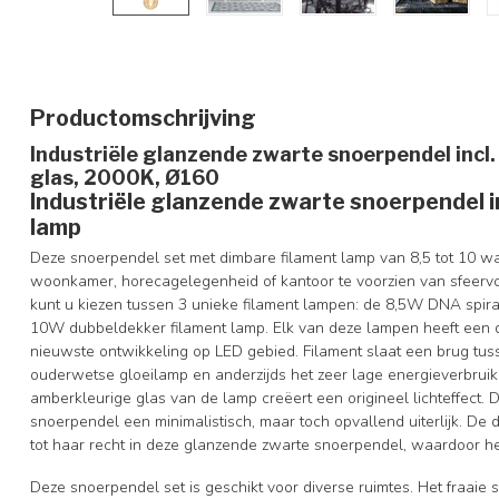
Productomschrijving
Industriële glanzende zwarte snoerpendel inc
glas, 2000K, Ø160
Industriële glanzende zwarte snoerpendel i
lamp
Deze snoerpendel set met dimbare filament lamp van 8,5 tot 10 wa
woonkamer, horecagelegenheid of kantoor te voorzien van sfeervoll
kunt u kiezen tussen 3 unieke filament lampen: de 8,5W DNA spira
10W dubbeldekker filament lamp. Elk van deze lampen heeft een 
nieuwste ontwikkeling op LED gebied. Filament slaat een brug tusse
ouderwetse gloeilamp en anderzijds het zeer lage energieverbrui
amberkleurige glas van de lamp creëert een origineel lichteffect. D
snoerpendel een minimalistisch, maar toch opvallend uiterlijk. De 
tot haar recht in deze glanzende zwarte snoerpendel, waardoor he
Deze snoerpendel set is geschikt voor diverse ruimtes. Het fraaie