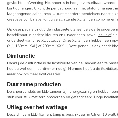
gevlochten afwerking. Het snoer is in hoogte verstelbaar, waardo
kunt ophangen. U kunt de pendel hoog aan het plafond hangen, maa
laaghangende salon lamp. U kunt meerdere pendelsets naast elka
creatieve combinatie kunt u verschillende XL lampen combineren i
Op deze pagina vindt u de industriële glanzende zwarte snoerpen
beschikbaar in andere kleuren en uitvoeringen, zowel
inclusief
al
onderdeel van onze
XL collectie
. Onze XL lampen hebben een opv
(XL), 160mm (XXL) of 200mm (XXXL). Deze pendel is ook beschikba
Dimfunctie
Dankzij de dimfunctie is de lichtsterkte van de lampen aan te pas
heeft u wel een
muurdimmer
nodig). Hiermee heeft u de flexibilite
maar ook om meer licht creëren.
Duurzame producten
De snoerpendels en LED lampen zijn energiezuinig en hebben een 
stuk voor stuk met zorg ontworpen en gefabriceerd. Hoge kwalitei
Uitleg over het wattage
Deze dimbare LED filament lamp is beschikbaar in 8,5 en 10 watt. 