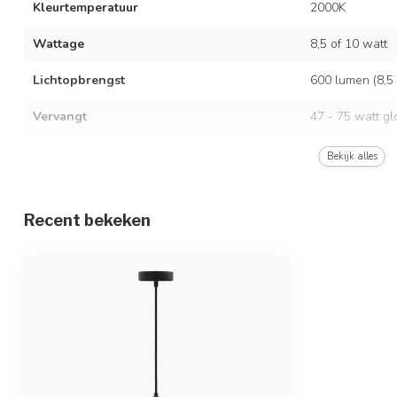
Kleurtemperatuur
2000K
Wattage
8,5 of 10 watt
Lichtopbrengst
600 lumen (8,5
Vervangt
47 - 75 watt gl
Dimbaar
Bekijk alles
Afmetingen
afmeting lamp: 
- lengte snoer:
Recent bekeken
Nominale spanning
AC 220-240V 5
Lampvoet (fitting)
E27 (dikke fittin
Kap
amber
Materiaal
materiaal lamp: 
Beschermingsgraad
IP20