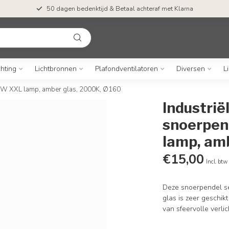
50 dagen bedenktijd & Betaal achteraf met Klarna
chting
Lichtbronnen
Plafondventilatoren
Diversen
L
 10W XXL lamp, amber glas, 2000K, Ø160
Industrië
snoerpen
lamp, am
€15,00
Incl. btw
Deze snoerpendel se
glas is zeer geschi
van sfeervolle verlic