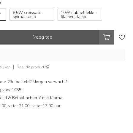
*
l
8,5W croissant
10W dubbeldekker
spiraal lamp
filament lamp
Voeg toe
lijken
Deel dit product
oor 23u besteld? Morgen verwacht*
g vanaf €55,-
ijd & Betaal achteraf met Klarna
.00, vr tot 21.00, za tot 17.00 uur