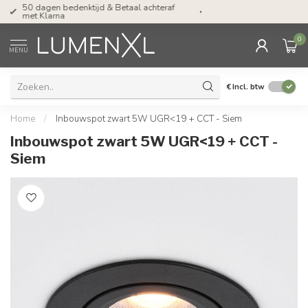
Tel: ma-do tot 23.00, vr tot 21.00, za tot
17.00 uur
0
MENU
€
Incl. btw
Home
/
Inbouwspot zwart 5W UGR<19 + CCT - Siem
Inbouwspot zwart 5W UGR<19 + CCT -
Siem