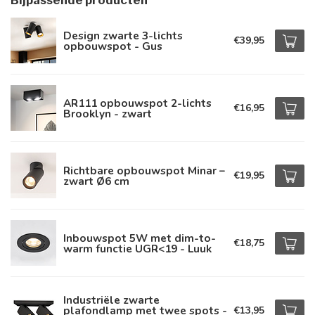
Bijpassende producten
Design zwarte 3-lichts
€39,95
opbouwspot - Gus
AR111 opbouwspot 2-lichts
€16,95
Brooklyn - zwart
Richtbare opbouwspot Minar –
€19,95
zwart Ø6 cm
Inbouwspot 5W met dim-to-
€18,75
warm functie UGR<19 - Luuk
Industriële zwarte
plafondlamp met twee spots -
€13,95