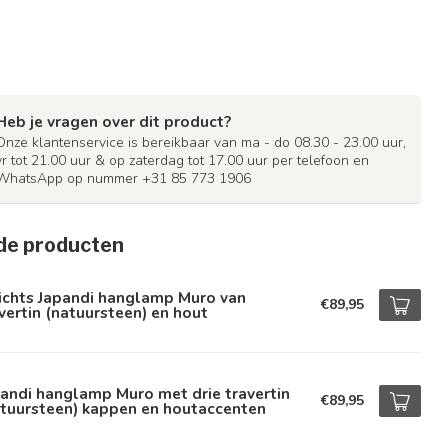
Heb je vragen over dit product?
Onze klantenservice is bereikbaar van ma - do 08.30 - 23.00 uur,
vr tot 21.00 uur & op zaterdag tot 17.00 uur per telefoon en
WhatsApp op nummer +31 85 773 1906
de producten
ichts Japandi hanglamp Muro van
€89,95
vertin (natuursteen) en hout
andi hanglamp Muro met drie travertin
€89,95
atuursteen) kappen en houtaccenten