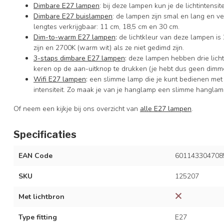
Dimbare E27 lampen
: bij deze lampen kun je de lichtintens
Dimbare E27 buislampen
: de lampen zijn smal en lang en ver
lengtes verkrijgbaar: 11 cm, 18,5 cm en 30 cm.
Dim-to-warm E27 lampen
:
de lichtkleur van deze lampen is 
zijn en 2700K (warm wit) als ze niet gedimd zijn.
3-staps dimbare E27 lampen
:
deze lampen hebben drie licht
keren op de aan-uitknop te drukken (je hebt dus geen dimme
Wifi E27 lampen
:
een slimme lamp die je kunt bedienen met
intensiteit. Zo maak je van je hanglamp een slimme hanglam
Of neem een kijkje bij ons overzicht van
alle E27 lampen
.
Specificaties
EAN Code
601143304708
SKU
125207
Met lichtbron
Type fitting
E27