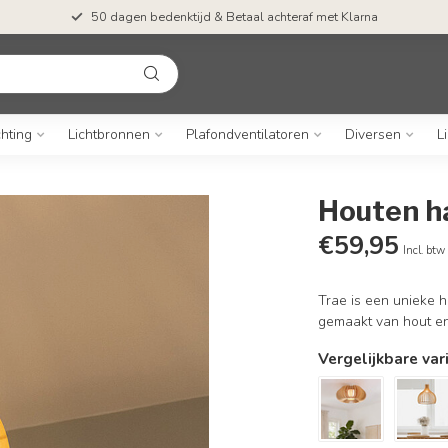
50 dagen bedenktijd & Betaal achteraf met Klarna
chting
Lichtbronnen
Plafondventilatoren
Diversen
L
Houten h
€59,95
Incl. btw
Trae is een unieke 
gemaakt van hout en 
Vergelijkbare var