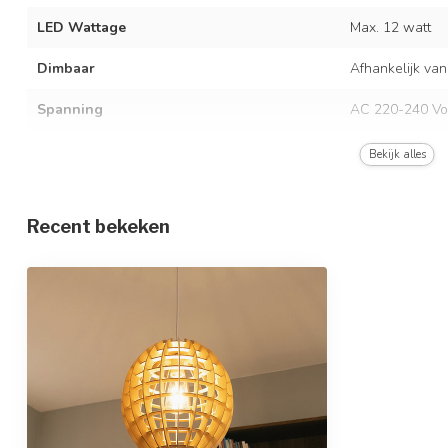
LED Wattage
Max. 12 watt
Dimbaar
Afhankelijk van
Spanning
AC 220-240 Vo
Frequentie
50/60 Hz
Bekijk alles
Kleur armatuur
Wit
Recent bekeken
Materiaal
Hout en ijzer
Afmetingen
Ø30 x 33 x 150
In hoogte verstelbaar
Beschermingsgraad
IP20
Beschermingsklasse
1
Sensor