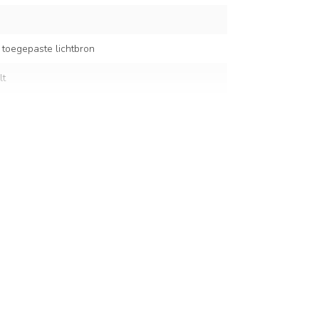
 toegepaste lichtbron
lt
 cm