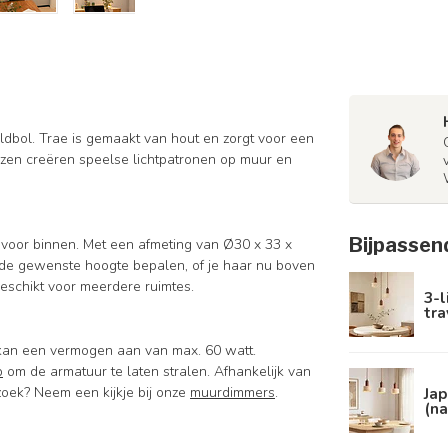
dbol. Trae is gemaakt van hout en zorgt voor een
uizen creëren speelse lichtpatronen op muur en
Bijpassen
voor binnen. Met een afmeting van Ø30 x 33 x
f de gewenste hoogte bepalen, of je haar nu boven
 geschikt voor meerdere ruimtes.
3-l
tra
n kan een vermogen aan van max. 60 watt.
p
om de armatuur te laten stralen. Afhankelijk van
Jap
zoek? Neem een kijkje bij onze
muurdimmers
.
(n