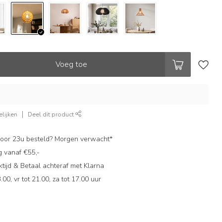
Voeg toe
lijken
Deel dit product
oor 23u besteld? Morgen verwacht*
g vanaf €55,-
ijd & Betaal achteraf met Klarna
.00, vr tot 21.00, za tot 17.00 uur