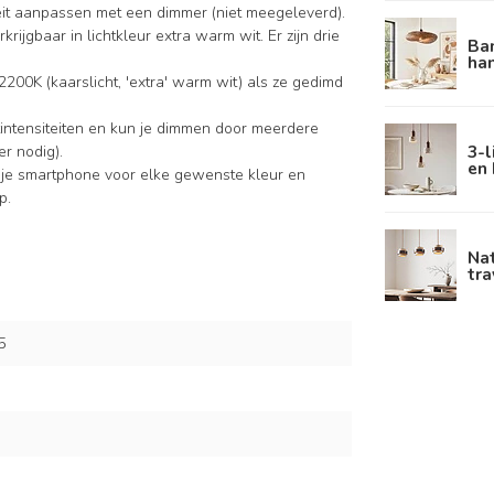
iteit aanpassen met een dimmer (niet meegeleverd).
krijgbaar in lichtkleur extra warm wit. Er zijn drie
Ba
ha
2200K (kaarslicht, 'extra' warm wit) als ze gedimd
intensiteiten en kun je dimmen door meerdere
3-l
r nodig).
en
 je smartphone voor elke gewenste kleur en
p.
Nat
tra
5