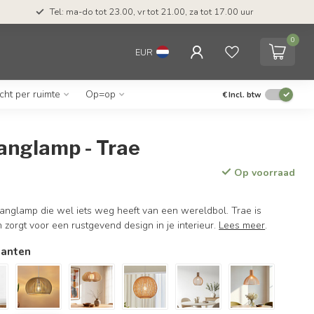
Tel: ma-do tot 23.00, vr tot 21.00, za tot 17.00 uur
0
EUR
icht per ruimte
Op=op
€
Incl. btw
anglamp - Trae
Op voorraad
hanglamp die wel iets weg heeft van een wereldbol. Trae is
zorgt voor een rustgevend design in je interieur.
Lees meer
.
ianten