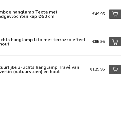
mboe hanglamp Texta met
€49,95
ndgevlochten kap Ø50 cm
ichts hanglamp Lito met terrazzo effect
€85,95
 hout
uurlijke 3-lichts hanglamp Travé van
€129,95
vertin (natuursteen) en hout