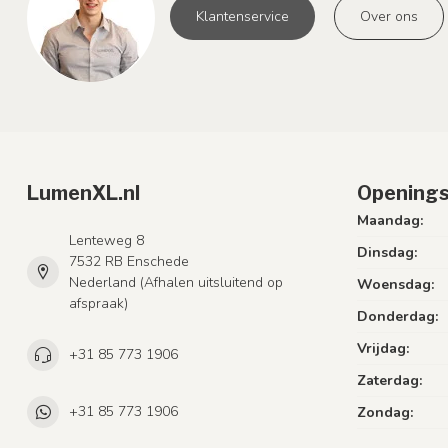
Klantenservice
Over ons
LumenXL.nl
Openings
Maandag:
Lenteweg 8
Dinsdag:
7532 RB Enschede
Nederland (Afhalen uitsluitend op
Woensdag:
afspraak)
Donderdag:
Vrijdag:
+31 85 773 1906
Zaterdag:
+31 85 773 1906
Zondag: