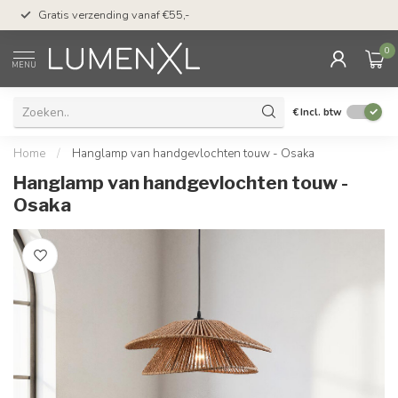
50 dagen bedenktijd &
Gratis verzending vanaf €55,-
met Klarna
0
MENU
€
Incl. btw
Home
/
Hanglamp van handgevlochten touw - Osaka
Hanglamp van handgevlochten touw -
Osaka