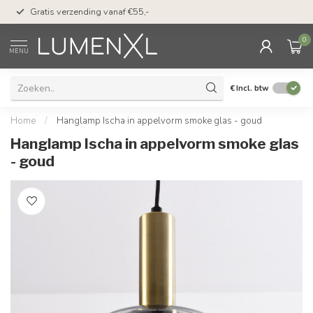
50 dagen bedenktijd &
Gratis verzending vanaf €55,-
met Klarna
0
MENU
€
Incl. btw
Home
/
Hanglamp Ischa in appelvorm smoke glas - goud
Hanglamp Ischa in appelvorm smoke glas
- goud