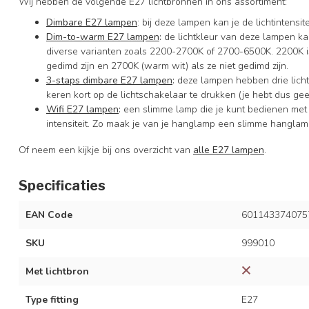
Wij hebben de volgende E27 lichtbronnen in ons assortiment:
Dimbare E27 lampen
: bij deze lampen kan je de lichtintens
Dim-to-warm E27 lampen
:
de lichtkleur van deze lampen ka
diverse varianten zoals 2200-2700K of 2700-6500K. 2200K is 
gedimd zijn en 2700K (warm wit) als ze niet gedimd zijn.
3-staps dimbare E27 lampen
:
deze lampen hebben drie licht
keren kort op de lichtschakelaar te drukken (je hebt dus ge
Wifi E27 lampen
:
een slimme lamp die je kunt bedienen met
intensiteit. Zo maak je van je hanglamp een slimme hanglam
Of neem een kijkje bij ons overzicht van
alle E27 lampen
.
Specificaties
EAN Code
601143374075
SKU
999010
Met lichtbron
Type fitting
E27