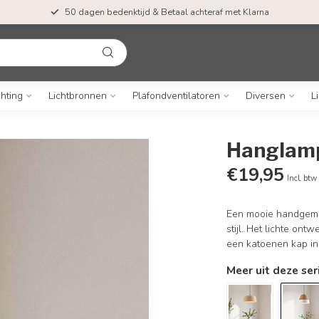
50 dagen bedenktijd & Betaal achteraf met Klarna
chting
Lichtbronnen
Plafondventilatoren
Diversen
L
Hanglamp
€19,95
Incl. btw
Een mooie handgemaa
stijl. Het lichte on
een katoenen kap in
Meer uit deze ser