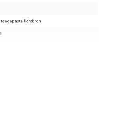
 toegepaste lichtbron
lt
en
50 cm