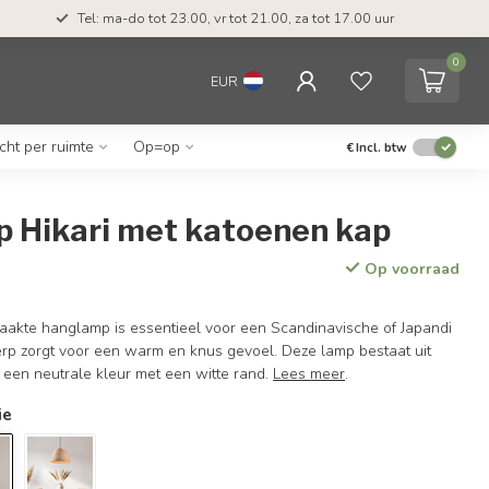
Tel: ma-do tot 23.00, vr tot 21.00, za tot 17.00 uur
0
EUR
icht per ruimte
Op=op
€
Incl. btw
 Hikari met katoenen kap
Op voorraad
kte hanglamp is essentieel voor een Scandinavische of Japandi
twerp zorgt voor een warm en knus gevoel. Deze lamp bestaat uit
 een neutrale kleur met een witte rand.
Lees meer
.
ie