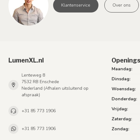
Klantenservice
Over ons
LumenXL.nl
Openings
Maandag:
Lenteweg 8
Dinsdag:
7532 RB Enschede
Nederland (Afhalen uitsluitend op
Woensdag:
afspraak)
Donderdag:
Vrijdag:
+31 85 773 1906
Zaterdag:
+31 85 773 1906
Zondag: