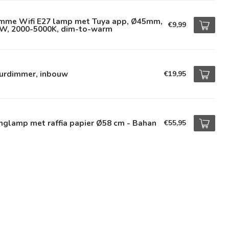
imme Wifi E27 lamp met Tuya app, Ø45mm,
€9,99
9W, 2000-5000K, dim-to-warm
urdimmer, inbouw
€19,95
nglamp met raffia papier Ø58 cm - Bahan
€55,95