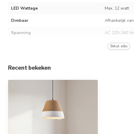
LED Wattage
Max. 12 watt
Dimbaar
Afhankelijk van
Spanning
AC 220-240 Vo
Frequentie
50/60 Hz
Bekijk alles
Kleur armatuur
Zwart
Recent bekeken
Materiaal
Metaal en kato
Afmetingen
Ø30,5 x 25 x 1
In hoogte verstelbaar
Beschermingsgraad
IP20
Beschermingsklasse
1