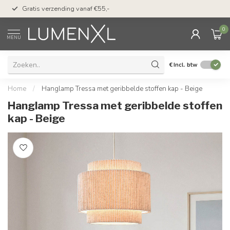
50 dagen bedenktijd &
Gratis verzending vanaf €55,-
met Klarna
0
MENU
€
Incl. btw
Home
/
Hanglamp Tressa met geribbelde stoffen kap - Beige
Hanglamp Tressa met geribbelde stoffen
kap - Beige