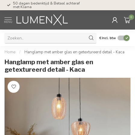
Tel: ma-do tot 23.00, vr tot 21.00, za tot
17.00 uur
0
MENU
€
Incl. btw
Home
/
Hanglamp met amber glas en getextureerd detail - Kaca
Hanglamp met amber glas en
getextureerd detail - Kaca