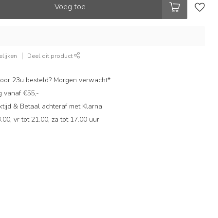
Voeg toe
lijken
Deel dit product
oor 23u besteld? Morgen verwacht*
g vanaf €55,-
ijd & Betaal achteraf met Klarna
.00, vr tot 21.00, za tot 17.00 uur