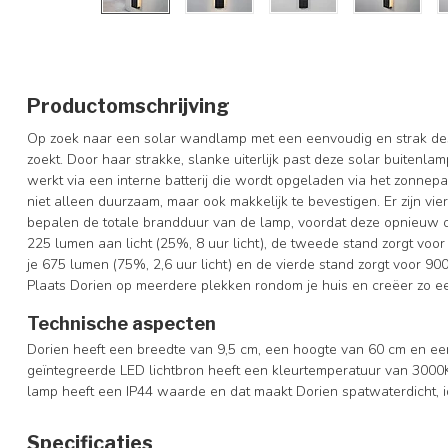
Productomschrijving
Op zoek naar een solar wandlamp met een eenvoudig en strak de
zoekt. Door haar strakke, slanke uiterlijk past deze solar buitenlam
werkt via een interne batterij die wordt opgeladen via het zonnep
niet alleen duurzaam, maar ook makkelijk te bevestigen. Er zijn vier 
bepalen de totale brandduur van de lamp, voordat deze opnieuw 
225 lumen aan licht (25%, 8 uur licht), de tweede stand zorgt voor
je 675 lumen (75%, 2,6 uur licht) en de vierde stand zorgt voor 900
Plaats Dorien op meerdere plekken rondom je huis en creëer zo een
Technische aspecten
Dorien heeft een breedte van 9,5 cm, een hoogte van 60 cm en e
geïntegreerde LED lichtbron heeft een kleurtemperatuur van 3000K
lamp heeft een IP44 waarde en dat maakt Dorien spatwaterdicht, i
Specificaties