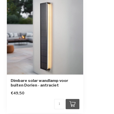
Kleur armatuur
Antraciet
Branduren
Afhankelijk van 
Solarpaneel
Sensor
Beschermingsgraad
IP44
Beschermingsklasse
3
Type batterij
2 x 3.7V 2200mA
Dimbare solar wandlamp voor
buiten Dorien - antraciet
€49,50