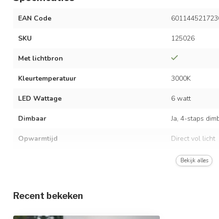
EAN Code
601144521723
SKU
125026
Met lichtbron
Kleurtemperatuur
3000K
LED Wattage
6 watt
Dimbaar
Ja, 4-staps dim
Opwarmtijd
Direct vol licht
Lichtopbrengst
225 / 450 / 675
Bekijk alles
Stralingshoek
Recent bekeken
Afmetingen
3,8 x 9,5 x 60 
Materiaal
Aluminium en p