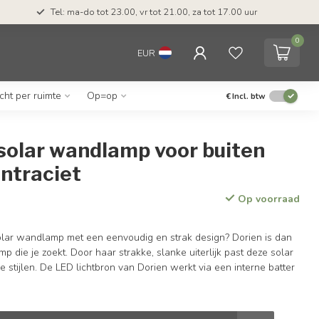
Tel: ma-do tot 23.00, vr tot 21.00, za tot 17.00 uur
0
EUR
icht per ruimte
Op=op
€
Incl. btw
solar wandlamp voor buiten
antraciet
Op voorraad
lar wandlamp met een eenvoudig en strak design? Dorien is dan
die je zoekt. Door haar strakke, slanke uiterlijk past deze solar
se stijlen. De LED lichtbron van Dorien werkt via een interne batter