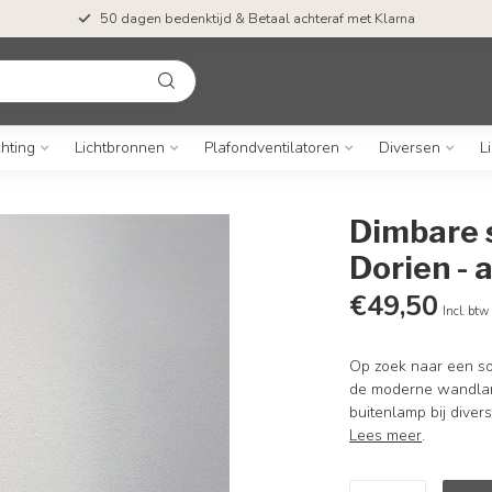
50 dagen bedenktijd & Betaal achteraf met Klarna
chting
Lichtbronnen
Plafondventilatoren
Diversen
L
Dimbare 
Dorien - 
€49,50
Incl. btw
Op zoek naar een so
de moderne wandlamp 
buitenlamp bij diver
Lees meer
.