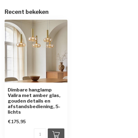
Recent bekeken
Dimbare hanglamp
Valira met amber glas,
gouden details en
afstandsbediening, 5-
lichts
€175,95