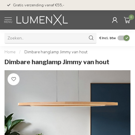
50 dagen bedenktijd &
Gratis verzending vanaf €55,-
met Klarna
0
MENU
€
Incl. btw
Home
/
Dimbare hanglamp Jimmy van hout
Dimbare hanglamp Jimmy van hout