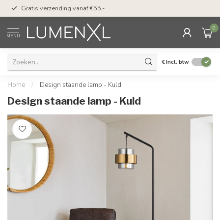
50 dagen bedenktijd &
Gratis verzending vanaf €55,-
met Klarna
0
MENU
€
Incl. btw
Home
/
Design staande lamp - Kuld
Design staande lamp - Kuld