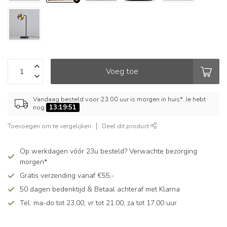
Voeg toe
Vandaag besteld voor 23.00 uur is morgen in huis*. Je hebt
nog
13:19:50
Toevoegen om te vergelijken
Deel dit product
Op werkdagen vóór 23u besteld? Verwachte bezorging
morgen*
Gratis verzending vanaf €55,-
50 dagen bedenktijd & Betaal achteraf met Klarna
Tel: ma-do tot 23.00, vr tot 21.00, za tot 17.00 uur