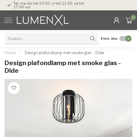
Tel: ma-do tot 23.00, vr tot 21.00, za tot
17.00 uur
0
MENU
€
Incl. btw
Home
/
Design plafondlamp met smoke glas - Dide
Design plafondlamp met smoke glas -
Dide