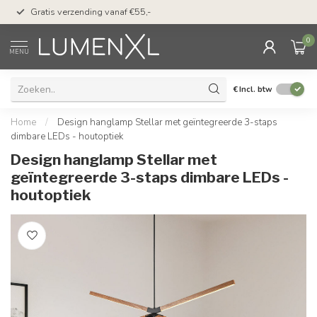
50 dagen bedenktijd &
Gratis verzending vanaf €55,-
met Klarna
0
MENU
€
Incl. btw
Home
/
Design hanglamp Stellar met geïntegreerde 3-staps
dimbare LEDs - houtoptiek
Design hanglamp Stellar met
geïntegreerde 3-staps dimbare LEDs -
houtoptiek