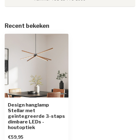
Recent bekeken
Design hanglamp
Stellar met
geïntegreerde 3-staps
dimbare LEDs -
houtoptiek
€59,95