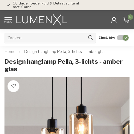
50 dagen bedenktijd & Betaal achteraf
Tel: ma-do tot 23.00, v
met Klarna
17.00 uur
0
MENU
€
Incl. btw
Home
/
Design hanglamp Pella, 3-lichts - amber glas
Design hanglamp Pella, 3-lichts - amber
glas