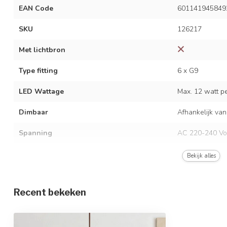
EAN Code
601141945849
SKU
126217
Met lichtbron
Type fitting
6 x G9
LED Wattage
Max. 12 watt per
Dimbaar
Afhankelijk van
Spanning
AC 220-240 Vo
Frequentie
50/60 Hz
Bekijk alles
Kleur armatuur
Bruin met melkw
Recent bekeken
Materiaal
IJzer en glas
Afmetingen
90 x 120 cm / 