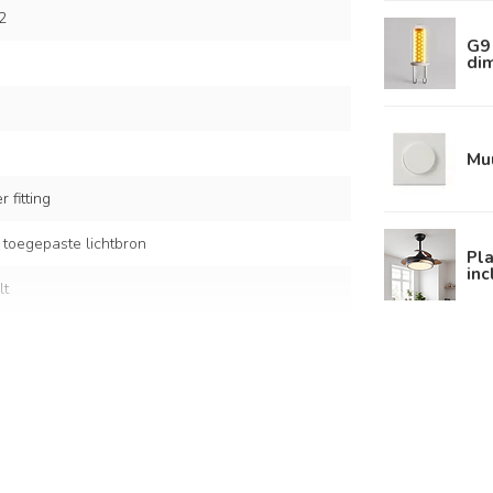
2
G9 
di
Mu
 fitting
 toegepaste lichtbron
Pla
inc
lt
it glas
glazen kappen: Ø12 cm