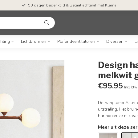
50 dagen bedenktijd & Betaal achteraf met Klarna
chting
Lichtbronnen
Plafondventilatoren
Diversen
L
Design h
melkwit g
€95,95
Incl. btw
De hanglamp Aster c
uitstraling. Het br
harmonieuze mix van
Meer uit deze ser