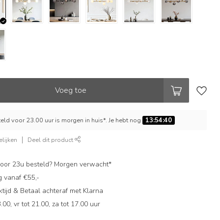
Voeg toe
ld voor 23.00 uur is morgen in huis*. Je hebt nog
13:54:39
lijken
Deel dit product
oor 23u besteld? Morgen verwacht*
g vanaf €55,-
ijd & Betaal achteraf met Klarna
.00, vr tot 21.00, za tot 17.00 uur