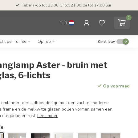
Tel: ma-do tot 23.00, vr tot 21.00, za tot 17.00 uur
0
EUR
icht per ruimte
Op=op
€
Incl. btw
anglamp Aster - bruin met
las, 6-lichts
Op voorraad
ombineert een tijdloos design met een zachte, moderne
uine frame en de melkwitte glazen bollen vormen samen een
 elegantie en rust.
Lees meer
.
ie