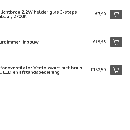
lichtbron 2,2W helder glas 3-staps
€7,99
mbaar, 2700K
urdimmer, inbouw
€19,95
fondventilator Vento zwart met bruin
€152,50
l. LED en afstandsbediening