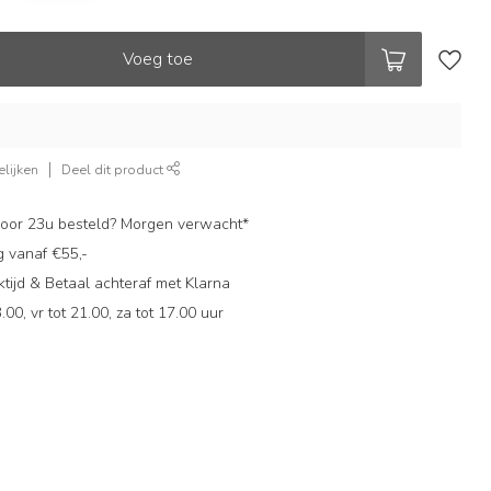
Voeg toe
lijken
Deel dit product
oor 23u besteld? Morgen verwacht*
g vanaf €55,-
ijd & Betaal achteraf met Klarna
.00, vr tot 21.00, za tot 17.00 uur