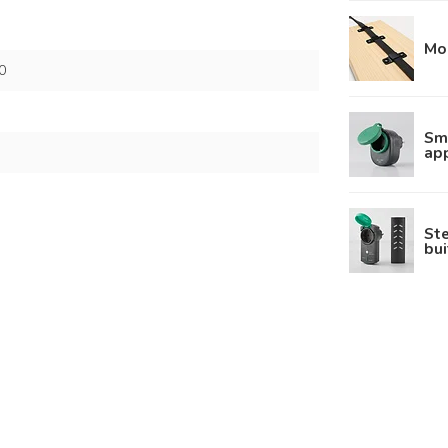
Mo
0
Sma
ap
St
bui