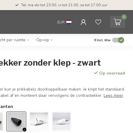
Tel: ma-do tot 23.00, vr tot 21.00, za tot 17.00 uur
0
EUR
icht per ruimte
Op=op
€
Incl. btw
kker zonder klep - zwart
Op voorraad
er kun je prikkabels doorkoppelbaar maken. Je knipt het standaard
kabel af en monteert daar vervolgens de contrastekker.
Lees meer
.
ianten