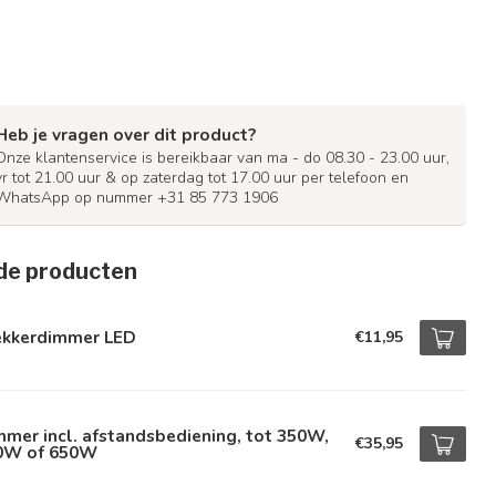
Heb je vragen over dit product?
Onze klantenservice is bereikbaar van ma - do 08.30 - 23.00 uur,
vr tot 21.00 uur & op zaterdag tot 17.00 uur per telefoon en
WhatsApp op nummer +31 85 773 1906
de producten
ekkerdimmer LED
€11,95
mer incl. afstandsbediening, tot 350W,
€35,95
0W of 650W