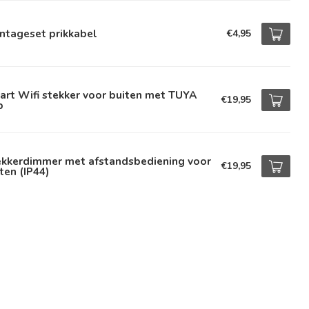
ntageset prikkabel
€4,95
rt Wifi stekker voor buiten met TUYA
€19,95
p
ekkerdimmer met afstandsbediening voor
€19,95
ten (IP44)