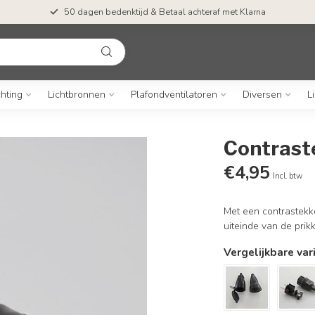
50 dagen bedenktijd & Betaal achteraf met Klarna
chting
Lichtbronnen
Plafondventilatoren
Diversen
L
Contraste
€4,95
Incl. btw
Met een contrastekk
uiteinde van de prik
Vergelijkbare var