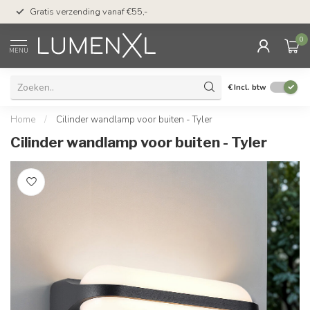
50 dagen bedenktijd &
Gratis verzending vanaf €55,-
met Klarna
0
MENU
€
Incl. btw
Home
/
Cilinder wandlamp voor buiten - Tyler
Cilinder wandlamp voor buiten - Tyler