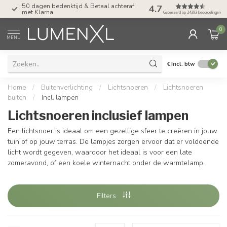
f
Tel: ma-do tot 23.00, vr tot 21.00, za tot
4.7
17.00 uur
Gebaseerd op 24393 beoordelingen
0
MENU
€
Incl. btw
Home
/
Buitenverlichting
/
Lichtsnoeren
/
Lichtsnoeren
buiten
/
Incl. lampen
Lichtsnoeren inclusief lampen
Een lichtsnoer is ideaal om een gezellige sfeer te creëren in jouw
tuin of op jouw terras. De lampjes zorgen ervoor dat er voldoende
licht wordt gegeven, waardoor het ideaal is voor een late
zomeravond, of een koele winternacht onder de warmtelamp.
Filters