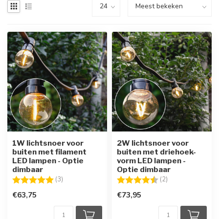
1W lichtsnoer voor
2W lichtsnoer voor
buiten met filament
buiten met driehoek-
LED lampen - Optie
vorm LED lampen -
dimbaar
Optie dimbaar
Beoordeling:
5.0 uit 5 sterren
Beoordeling:
4.5 uit 5 sterren
(3)
(2)
€63,75
€73,95