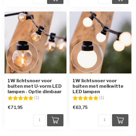
1W lichtsnoer voor
1W lichtsnoer voor
buiten met U-vorm LED
buiten met melkwitte
lampen - Optie dimbaar
LED lampen
Beoordeling:
5.0 uit 5 sterren
Beoordeling:
5.0 uit 5 sterren
(1)
(1)
€71,95
€63,75