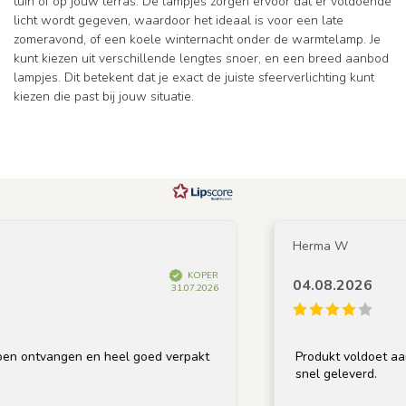
tuin of op jouw terras. De lampjes zorgen ervoor dat er voldoende
licht wordt gegeven, waardoor het ideaal is voor een late
zomeravond, of een koele winternacht onder de warmtelamp. Je
kunt kiezen uit verschillende lengtes snoer, en een breed aanbod
lampjes. Dit betekent dat je exact de juiste sfeerverlichting kunt
kiezen die past bij jouw situatie.
Herma W
KOPER
04.08.2026
31.07.2026
n ontvangen en heel goed verpakt
Produkt voldoet aan o
snel geleverd.