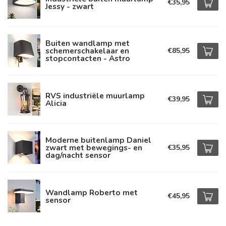
€35,95
Jessy - zwart
Buiten wandlamp met
schemerschakelaar en
€85,95
stopcontacten - Astro
RVS industriële muurlamp
€39,95
Alicia
Moderne buitenlamp Daniel
zwart met bewegings- en
€35,95
dag/nacht sensor
Wandlamp Roberto met
€45,95
sensor