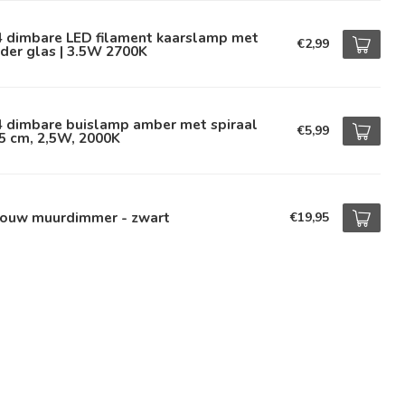
4 dimbare LED filament kaarslamp met
€2,99
der glas | 3.5W 2700K
4 dimbare buislamp amber met spiraal
€5,99
5 cm, 2,5W, 2000K
bouw muurdimmer - zwart
€19,95