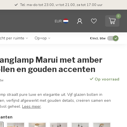
Tel: ma-do tot 23.00, vr tot 21.00, za tot 17.00 uur
0
EUR
icht per ruimte
Op=op
€
Incl. btw
 hanglamp Marui met amber
ollen en gouden accenten
Op voorraad
btw
p straalt pure luxe en elegantie uit. Vijf glazen bollen in
ten, verfijnd afgewerkt met gouden details, creëren samen een
jlvol geheel.
Lees meer
.
ianten