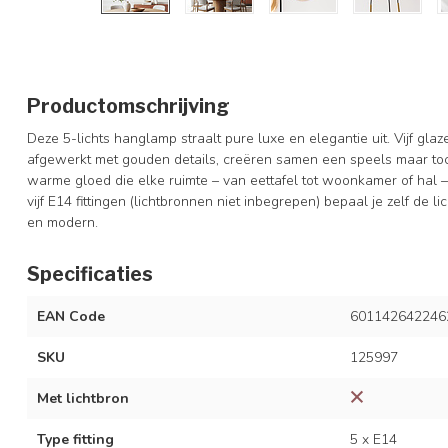
Productomschrijving
Deze 5-lichts hanglamp straalt pure luxe en elegantie uit. Vijf glaz
afgewerkt met gouden details, creëren samen een speels maar toch
warme gloed die elke ruimte – van eettafel tot woonkamer of hal – 
vijf E14 fittingen (lichtbronnen niet inbegrepen) bepaal je zelf de l
en modern.
Specificaties
EAN Code
601142642246
SKU
125997
Met lichtbron
Type fitting
5 x E14