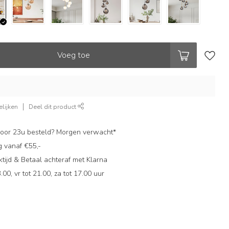
Voeg toe
lijken
Deel dit product
oor 23u besteld? Morgen verwacht*
g vanaf €55,-
ijd & Betaal achteraf met Klarna
.00, vr tot 21.00, za tot 17.00 uur