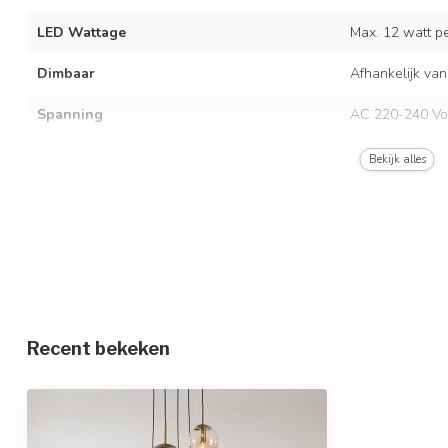
LED Wattage
Max. 12 watt per
Dimbaar
Afhankelijk van
Spanning
AC 220-240 Vo
Frequentie
50/60 Hz
Bekijk alles
Kleur armatuur
Zwart met goud
Materiaal
Metaal en glas
Afmetingen
Ø44,5 x 120 c
In hoogte verstelbaar
Recent bekeken
Beschermingsgraad
IP20
Beschermingsklasse
1