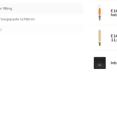
 fitting
E1
hel
 toegepaste lichtbron
lt
E1
11,
 en amber glas
In
m