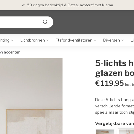
50 dagen bedenktijd & Betaal achteraf met Klarna
chting
Lichtbronnen
Plafondventilatoren
Diversen
L
en accenten
5-lichts
glazen b
€119,95
Incl. 
Deze 5-lichts hanglam
verschillende forma
speels maar toch sti
Vergelijkbare var