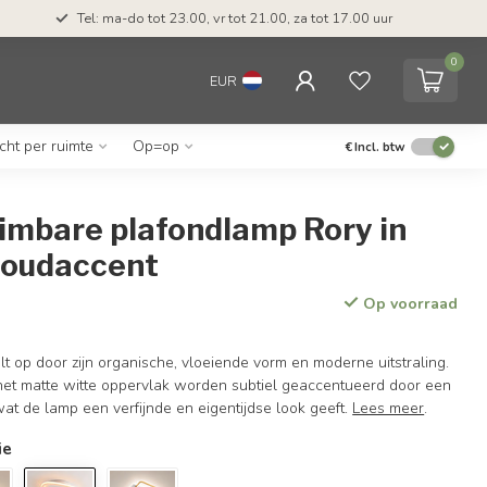
Tel: ma-do tot 23.00, vr tot 21.00, za tot 17.00 uur
0
EUR
icht per ruimte
Op=op
€
Incl. btw
imbare plafondlamp Rory in
goudaccent
Op voorraad
t op door zijn organische, vloeiende vorm en moderne uitstraling.
 het matte witte oppervlak worden subtiel geaccentueerd door een
at de lamp een verfijnde en eigentijdse look geeft.
Lees meer
.
ie