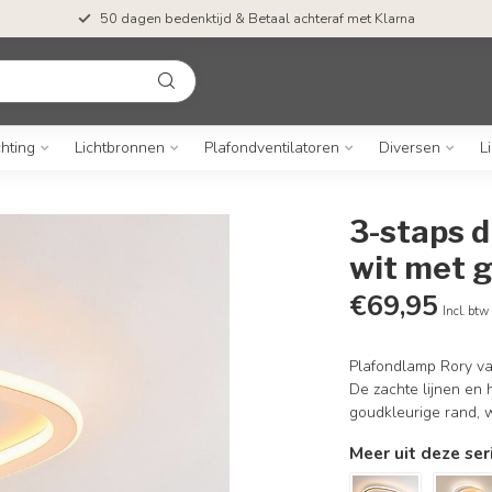
50 dagen bedenktijd & Betaal achteraf met Klarna
chting
Lichtbronnen
Plafondventilatoren
Diversen
L
3-staps d
wit met 
€69,95
Incl. btw
Plafondlamp Rory val
De zachte lijnen en
goudkleurige rand, w
Meer uit deze ser