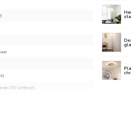
Ha
3
st
De
gl
baar
Pl
chr
t)
eerde LED lichtbron)
lt