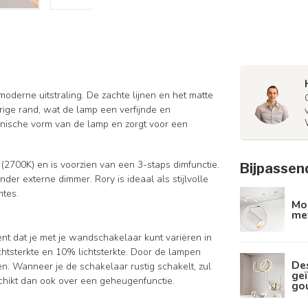
oderne uitstraling. De zachte lijnen en het matte
ige rand, wat de lamp een verfijnde en
rganische vorm van de lamp en zorgt voor een
 (2700K) en is voorzien van een 3-staps dimfunctie.
Bijpassen
der externe dimmer. Rory is ideaal als stijlvolle
mtes.
Mod
met
nt dat je met je wandschakelaar kunt variëren in
lichtsterkte en 10% lichtsterkte. Door de lampen
De
en. Wanneer je de schakelaar rustig schakelt, zul
geï
schikt dan ook over een geheugenfunctie.
go