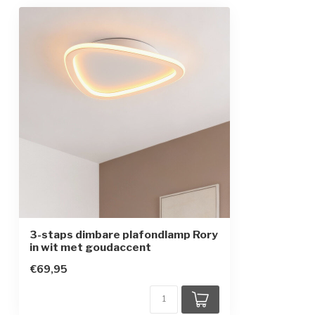
Opwarmtijd
Direct vol licht
Gemiddelde levensduur
30.000 uur
Kleur armatuur
Wit met goud
Materiaal
Aluminium, ijze
Afmetingen
34,8 x 29,8 cm
Beschermingsgraad
IP20
Beschermingsklasse
2
3-staps dimbare plafondlamp Rory
in wit met goudaccent
€69,95