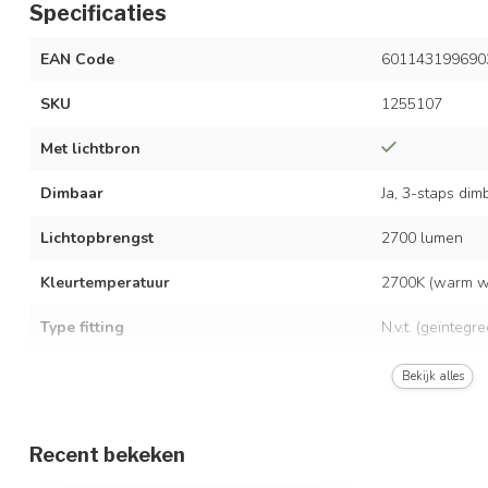
Specificaties
EAN Code
601143199690
SKU
1255107
Met lichtbron
Dimbaar
Ja, 3-staps dim
Lichtopbrengst
2700 lumen
Kleurtemperatuur
2700K (warm wi
Type fitting
N.v.t. (geïntegr
LED vermogen
25 watt
Bekijk alles
Spanning
AC 220-240 Vo
Recent bekeken
Frequentie
50/60 Hz