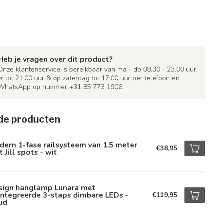
Heb je vragen over dit product?
Onze klantenservice is bereikbaar van ma - do 08.30 - 23.00 uur,
vr tot 21.00 uur & op zaterdag tot 17.00 uur per telefoon en
WhatsApp op nummer +31 85 773 1906
de producten
ern 1-fase railsysteem van 1,5 meter
€38,95
 Jill spots - wit
sign hanglamp Lunara met
ntegreerde 3-staps dimbare LEDs -
€119,95
ud