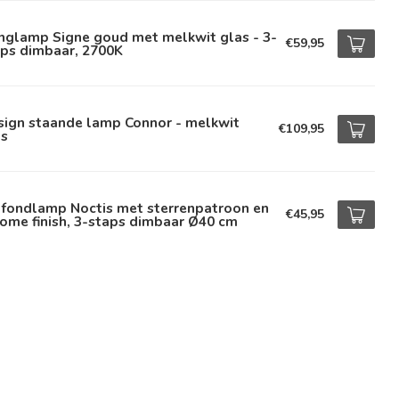
nglamp Signe goud met melkwit glas - 3-
€59,95
aps dimbaar, 2700K
sign staande lamp Connor - melkwit
€109,95
as
afondlamp Noctis met sterrenpatroon en
€45,95
ome finish, 3-staps dimbaar Ø40 cm