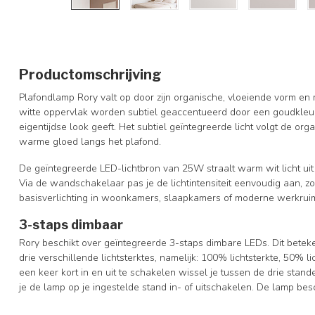
Productomschrijving
Plafondlamp Rory valt op door zijn organische, vloeiende vorm en m
witte oppervlak worden subtiel geaccentueerd door een goudkleur
eigentijdse look geeft. Het subtiel geïntegreerde licht volgt de o
warme gloed langs het plafond.
De geïntegreerde LED-lichtbron van 25W straalt warm wit licht uit
Via de wandschakelaar pas je de lichtintensiteit eenvoudig aan, zon
basisverlichting in woonkamers, slaapkamers of moderne werkrui
3-staps dimbaar
Rory beschikt over geïntegreerde 3-staps dimbare LEDs. Dit beteke
drie verschillende lichtsterktes, namelijk: 100% lichtsterkte, 50% 
een keer kort in en uit te schakelen wissel je tussen de drie stand
je de lamp op je ingestelde stand in- of uitschakelen. De lamp be