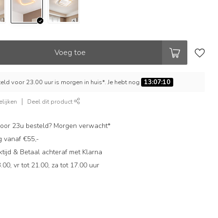
Voeg toe
ld voor 23.00 uur is morgen in huis*. Je hebt nog
13:07:09
lijken
Deel dit product
oor 23u besteld? Morgen verwacht*
g vanaf €55,-
ijd & Betaal achteraf met Klarna
.00, vr tot 21.00, za tot 17.00 uur