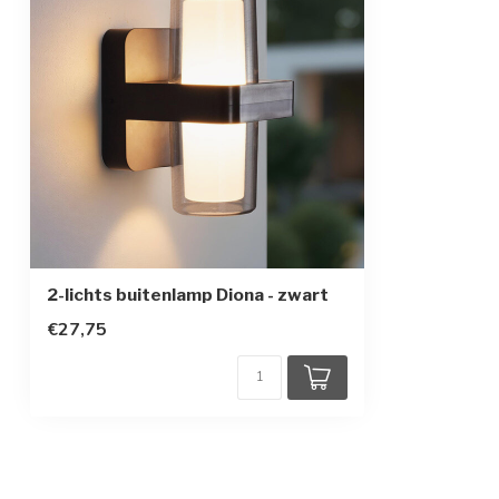
Kleur armatuur
Zwart
Materiaal
Polycarbonaat
Afmetingen
14,5 x 12,9 x 2
Beschermingsgraad
IP44
Beschermingsklasse
2
Bewegingssensor
2-lichts buitenlamp Diona - zwart
€27,75