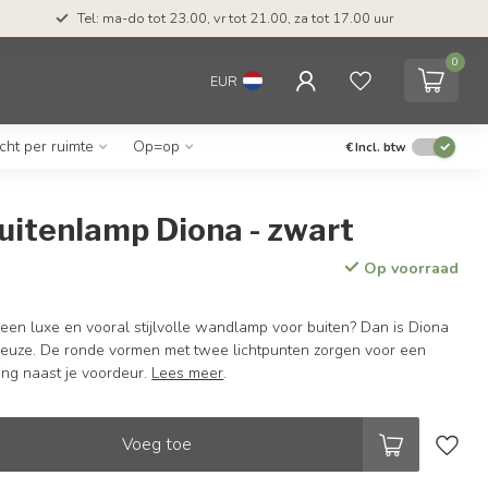
Tel: ma-do tot 23.00, vr tot 21.00, za tot 17.00 uur
0
EUR
icht per ruimte
Op=op
€
Incl. btw
buitenlamp Diona - zwart
Op voorraad
een luxe en vooral stijlvolle wandlamp voor buiten? Dan is Diona
keuze. De ronde vormen met twee lichtpunten zorgen voor een
ting naast je voordeur.
Lees meer
.
Voeg toe