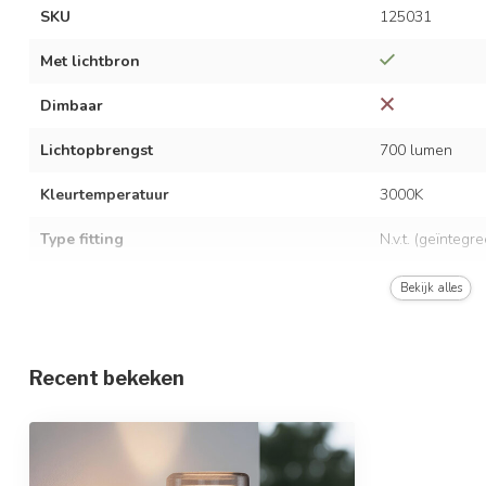
SKU
125031
Met lichtbron
Dimbaar
Lichtopbrengst
700 lumen
Kleurtemperatuur
3000K
Type fitting
N.v.t. (geïntegr
LED vermogen
2 x 3,5 watt
Bekijk alles
Spanning
AC 220-240 Vo
Frequentie
50/60 Hz
Recent bekeken
Opwarmtijd
Direct vol licht
Gemiddelde levensduur