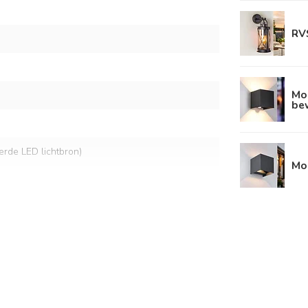
RVS
Mo
be
eerde LED lichtbron)
Mod
lt