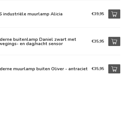
 industriële muurlamp Alicia
€39,95
derne buitenlamp Daniel zwart met
€35,95
wegings- en dag/nacht sensor
erne muurlamp buiten Oliver - antraciet
€35,95