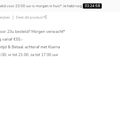
ld voor 23.00 uur is morgen in huis*. Je hebt nog
03:24:57
lijken
Deel dit product
oor 23u besteld? Morgen verwacht*
g vanaf €55,-
ijd & Betaal achteraf met Klarna
.00, vr tot 21.00, za tot 17.00 uur