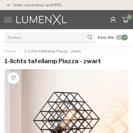
50 dagen bedenktijd &
Gratis verzending vanaf €55,-
met Klarna
0
MENU
€
Incl. btw
Home
/
1-lichts tafellamp Piazza - zwart
1-lichts tafellamp Piazza - zwart