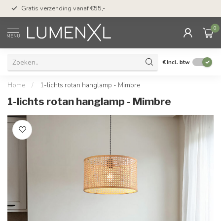
50 dagen bedenktijd &
Gratis verzending vanaf €55,-
met Klarna
0
MENU
€
Incl. btw
Home
/
1-lichts rotan hanglamp - Mimbre
1-lichts rotan hanglamp - Mimbre