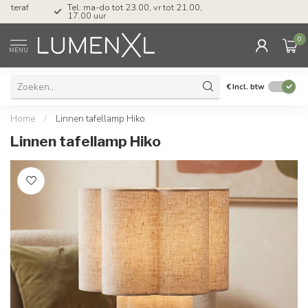
Tel: ma-do tot 23.00, vr tot 21.00, za tot
17.00 uur
0
MENU
€
Incl. btw
Home
/
Linnen tafellamp Hiko
Linnen tafellamp Hiko