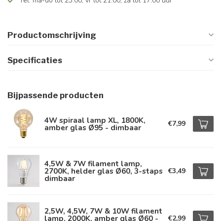
Tel: ma-do tot 23.00, vr tot 21.00, za tot 17.00 uur
Productomschrijving
Specificaties
Bijpassende producten
4W spiraal lamp XL, 1800K,
€7,99
amber glas Ø95 - dimbaar
4,5W & 7W filament lamp,
2700K, helder glas Ø60, 3-staps
€3,49
dimbaar
2,5W, 4,5W, 7W & 10W filament
lamp, 2000K, amber glas Ø60 -
€2,99