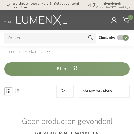
50 dagen bedenktijd & Betaal achteraf
Tel: ma-do tot 23.00, v
4.7
met Klarna
17.00 uur
Gebaseerd op 24393 beoordelingen
0
MENU
€
Incl. btw
Home
/
Merken
/
xx
Filters
Geen producten gevonden!
GA VERDER MET WINKELEN